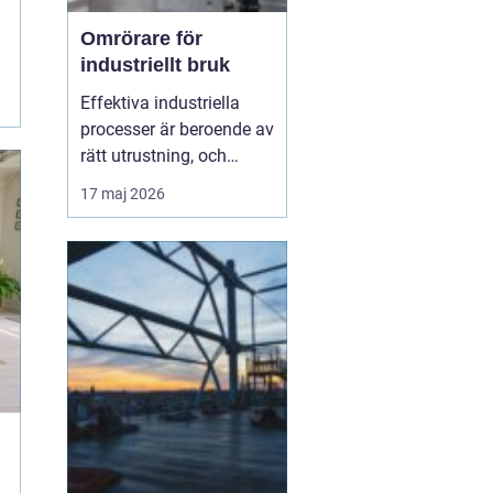
Omrörare för
industriellt bruk
Effektiva industriella
processer är beroende av
rätt utrustning, och
omrörare
spelar en
17 maj 2026
central roll i många
produktioner. Dessa
verktyg är nödvändiga
f&oum...