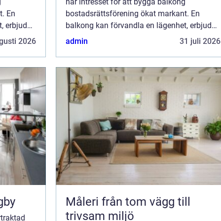
g
har intresset för att bygga balkong
t. En
bostadsrättsförening ökat markant. En
, erbjuda
balkong kan förvandla en lägenhet, erbjuda
nte minst
en oas av frisk luft och ljus, och inte minst
gusti 2026
admin
31 juli 2026
&o...
gby
Måleri från tom vägg till
trivsam miljö
rtraktad