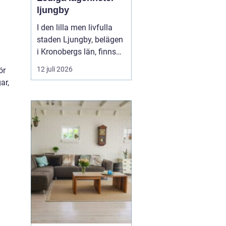
ljungby
I den lilla men livfulla
staden Ljungby, belägen
i Kronobergs län, finns
en dynamisk marknad
12 juli 2026
ör
för bostadssökande.
ar,
Lediga lägenheter
Ljungby
har blivit ett hett
ämne för många, då
staden erbjuder en u...