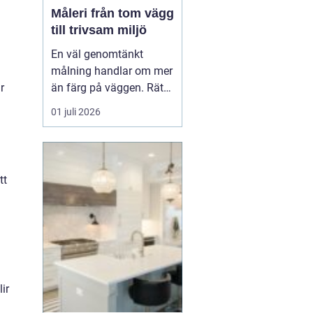
Måleri från tom vägg
till trivsam miljö
En väl genomtänkt
målning handlar om mer
än färg på väggen. Rätt
r
kulörer, noggrant
01 juli 2026
underarbete och en
genomtänkt plan kan
förändra hur ett hem
eller en arbetsplats
tt
upplevs. Med
måleri
går
det att s...
ir