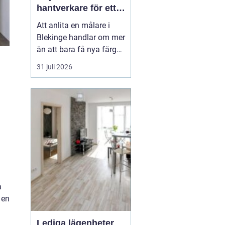
hantverkare för ett
hållbart resultat
Att anlita en målare i
Blekinge handlar om mer
än att bara få nya färger
på väggarna. En skicklig
31 juli 2026
målare kan förvandla ett
slitet hus till ett ombonat
hem, skydda fasaden
mot väder och vind och
höja värdet på hela
fastigheten. Samtidigt
innebär fel v...
a
 en
Lediga lägenheter