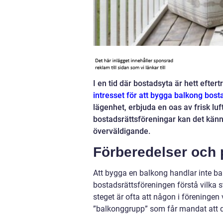
I en tid där bostadsyta är hett eftert
intresset för att
bygga balkong bosta
lägenhet, erbjuda en oas av frisk luf
bostadsrättsföreningar kan det kän
överväldigande.
Förberedelser och 
Att bygga en balkong handlar inte ba
bostadsrättsföreningen förstå vilka st
steget är ofta att någon i föreninge
”balkonggrupp” som får mandat att dr