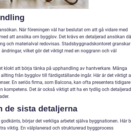
ndling
sansökan. När föreningen väl har beslutat om att gå vidare med
 med att ansöka om bygglov. Det krävs en detaljerad ansökan dä
acering och materialval redovisas. Stadsbyggnadskontoret granskar
ndringar, vilket gör det viktigt med en noggrann och väl
t klokt att börja tänka på upphandling av hantverkare. Många
llting från bygglov till färdigställande ingår. Här är det viktigt a
enser. En seriös firma, som Balcona, kan ofta presentera tidigare
in kompetens. Det är också viktigt att ha en tydlig och detaljerad
ader.
de sista detaljerna
 godkänts, börjar det verkliga arbetet själva byggnationen. Här bl
tra viktig. En välplanerad och strukturerad byggprocess