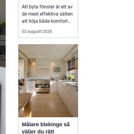
val
Att byta fönster är ett av
de mest effektiva sätten
att höja både komfort
och värde på ett hus. I
02 augusti 2026
Dalarna spelar
dessutom husets
utseende och tradition
stor roll. Många vill
kombinera bättre
energiprestanda med
klassisk karaktär,
oavsett om huset lig...
Målare blekinge så
väljer du rätt