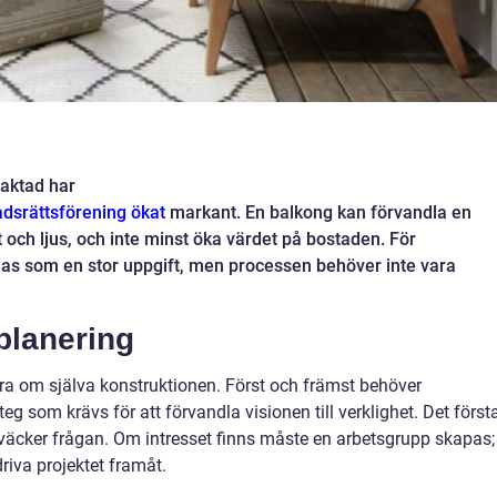
raktad har
dsrättsförening
ökat
markant. En balkong kan förvandla en
t och ljus, och inte minst öka värdet på bostaden. För
nas som en stor uppgift, men processen behöver inte vara
planering
ra om själva konstruktionen. Först och främst behöver
eg som krävs för att förvandla visionen till verklighet. Det först
n väcker frågan. Om intresset finns måste en arbetsgrupp skapas;
iva projektet framåt.