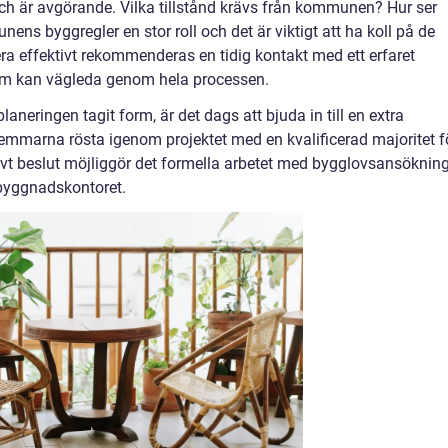
ch är avgörande. Vilka tillstånd krävs från kommunen? Hur ser
ns byggregler en stor roll och det är viktigt att ha koll på de
ra effektivt rekommenderas en tidig kontakt med ett erfaret
som kan vägleda genom hela processen.
neringen tagit form, är det dags att bjuda in till en extra
marna rösta igenom projektet med en kvalificerad majoritet f
tivt beslut möjliggör det formella arbetet med bygglovsansökning
dsbyggnadskontoret.