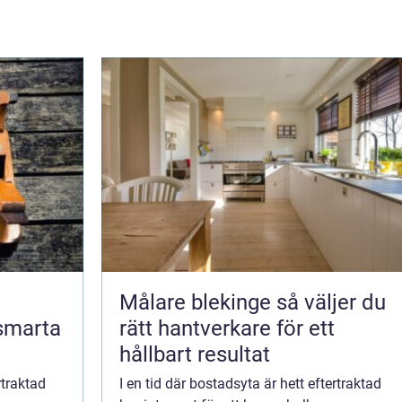
Målare blekinge så väljer du
 smarta
rätt hantverkare för ett
hållbart resultat
rtraktad
I en tid där bostadsyta är hett eftertraktad