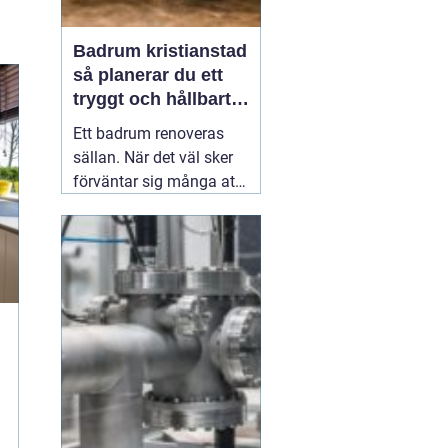
Badrum kristianstad
så planerar du ett
tryggt och hållbart
badrumsprojekt
Ett badrum renoveras
sällan. När det väl sker
förväntar sig många att
resultatet ska hålla i
2030 år. Därför spelar
planering, materialval
och val av hantverkare
stor roll. För den som
funderar på
03 juni 2026