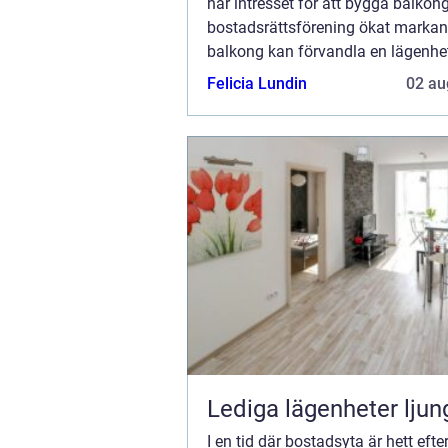
har intresset för att bygga balkon
bostadsrättsförening ökat markan
balkong kan förvandla en lägenhet
en oas av frisk luft och ljus, och i
Felicia Lundin
02 au
&o...
Lediga lägenheter ljun
I en tid där bostadsyta är hett efte