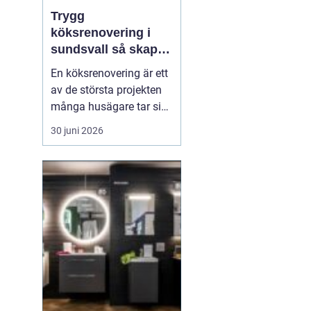
Trygg
köksrenovering i
sundsvall så skapar
du ett kök som
En köksrenovering är ett
håller länge
av de största projekten
många husägare tar sig
an. Kostnaderna är ofta
30 juni 2026
höga, arbetet påverkar
vardagen och resultatet
ska hålla i många år. För
den som planerar
köksrenovering...