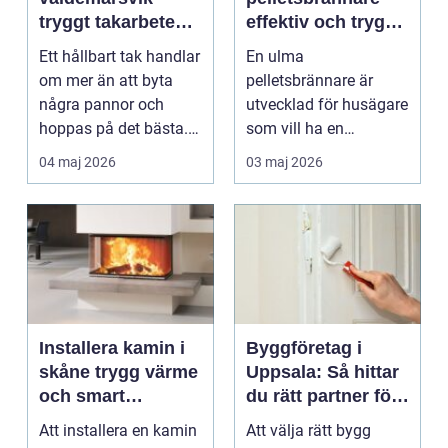
tryggt takarbete
effektiv och trygg
för kustklimat
värme för svenska
Ett hållbart tak handlar
En ulma
hem
om mer än att byta
pelletsbrännare är
några pannor och
utvecklad för husägare
hoppas på det bästa.
som vill ha en
För husägare i Val...
driftsäker och
04 maj 2026
03 maj 2026
ekonomisk
uppvärmnin...
Installera kamin i
Byggföretag i
skåne trygg värme
Uppsala: Så hittar
och smart
du rätt partner för
investering
ditt projekt
Att installera en kamin
Att välja rätt bygg