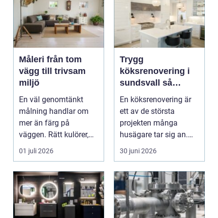
Måleri från tom
Trygg
vägg till trivsam
köksrenovering i
miljö
sundsvall så
skapar du ett kök
En väl genomtänkt
En köksrenovering är
som håller länge
målning handlar om
ett av de största
mer än färg på
projekten många
väggen. Rätt kulörer,
husägare tar sig an.
noggrant underarbete
Kostnaderna är ofta
01 juli 2026
30 juni 2026
och e...
höga...