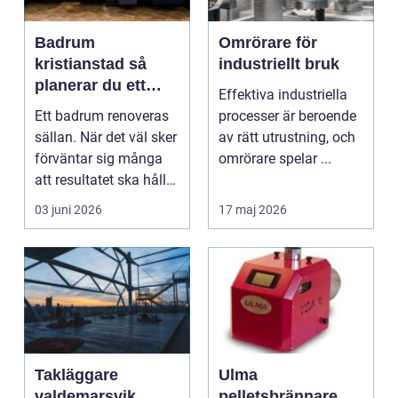
Badrum
Omrörare för
kristianstad så
industriellt bruk
planerar du ett
Effektiva industriella
tryggt och hållbart
Ett badrum renoveras
processer är beroende
badrumsprojekt
sällan. När det väl sker
av rätt utrustning, och
förväntar sig många
omrörare spelar ...
att resultatet ska hålla
i 2030 år...
03 juni 2026
17 maj 2026
Takläggare
Ulma
valdemarsvik
pelletsbrännare