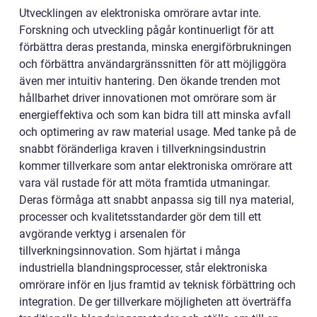
Utvecklingen av elektroniska omrörare avtar inte.
Forskning och utveckling pågår kontinuerligt för att
förbättra deras prestanda, minska energiförbrukningen
och förbättra användargränssnitten för att möjliggöra
även mer intuitiv hantering. Den ökande trenden mot
hållbarhet driver innovationen mot omrörare som är
energieffektiva och som kan bidra till att minska avfall
och optimering av raw material usage. Med tanke på de
snabbt föränderliga kraven i tillverkningsindustrin
kommer tillverkare som antar elektroniska omrörare att
vara väl rustade för att möta framtida utmaningar.
Deras förmåga att snabbt anpassa sig till nya material,
processer och kvalitetsstandarder gör dem till ett
avgörande verktyg i arsenalen för
tillverkningsinnovation. Som hjärtat i många
industriella blandningsprocesser, står elektroniska
omrörare inför en ljus framtid av teknisk förbättring och
integration. De ger tillverkare möjligheten att överträffa