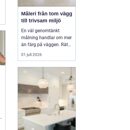
Måleri från tom vägg
till trivsam miljö
En väl genomtänkt
målning handlar om mer
än färg på väggen. Rätt
kulörer, noggrant
01 juli 2026
underarbete och en
genomtänkt plan kan
förändra hur ett hem
eller en arbetsplats
upplevs. Med
måleri
går
det att s...