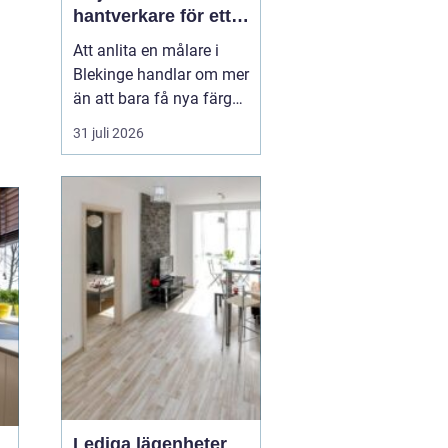
hantverkare för ett
hållbart resultat
Att anlita en målare i
Blekinge handlar om mer
än att bara få nya färger
på väggarna. En skicklig
31 juli 2026
målare kan förvandla ett
slitet hus till ett ombonat
hem, skydda fasaden
mot väder och vind och
höja värdet på hela
fastigheten. Samtidigt
innebär fel v...
Lediga lägenheter