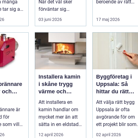
en många
När det väl sker
beroende av rätt
 tar sig an.
förväntar sig
utrustning, och
rna är ofta
många att resultatet
omrörare spelar ...
026
03 juni 2026
17 maj 2026
ska hålla i 2030 år...
Installera kamin
Byggföretag i
sbrännare
i skåne trygg
Uppsala: Så
v och
värme och
hittar du rätt
ärme för
smart
partner för ditt
Att installera en
Att välja rätt bygg
a hem
investering
projekt
rännare är
kamin handlar om
Uppsala är ofta
d för
mycket mer än att
avgörande för om
 som vill
sätta in en eldstad.
ett projekt blir som
iftsäker och
En väl planerad
p...
026
12 april 2026
02 april 2026