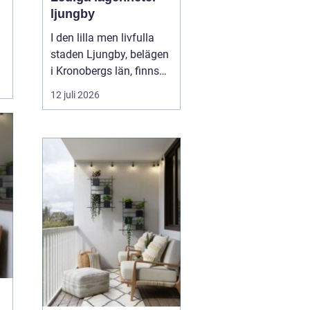
ljungby
I den lilla men livfulla
staden Ljungby, belägen
i Kronobergs län, finns
en dynamisk marknad
12 juli 2026
för bostadssökande.
Lediga lägenheter
Ljungby
har blivit ett hett
ämne för många, då
staden erbjuder en u...