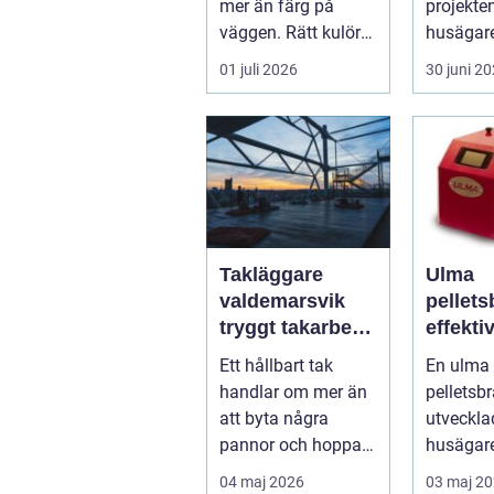
mer än färg på
projekt
väggen. Rätt kulörer,
husägare
noggrant
Kostnade
01 juli 2026
30 juni 2
underarbete och e...
höga...
Takläggare
Ulma
valdemarsvik
pellet
tryggt takarbete
effekti
för kustklimat
trygg v
Ett hållbart tak
En ulma
svensk
handlar om mer än
pelletsb
att byta några
utveckla
pannor och hoppas
husägare
på det bästa. För
ha en dr
04 maj 2026
03 maj 2