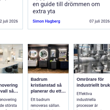
en guide till drömmen om
extra yta
2 juli 2026
Simon Hagberg
07 juli 2026
Badrum
Omrörare för
novering
kristianstad så
industriellt bruk
all så
planerar du ett
Effektiva
du ett
tryggt och
enovering
Ett badrum
industriella
m håller
hållbart
 de största
renoveras sällan.
processer är
badrumsprojekt