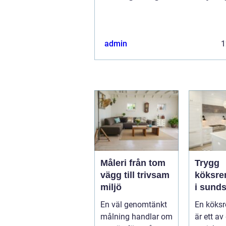
admin
1
Måleri från tom
Trygg
vägg till trivsam
köksre
miljö
i sundsv
skapar 
En väl genomtänkt
En köksr
kök so
målning handlar om
är ett av
länge