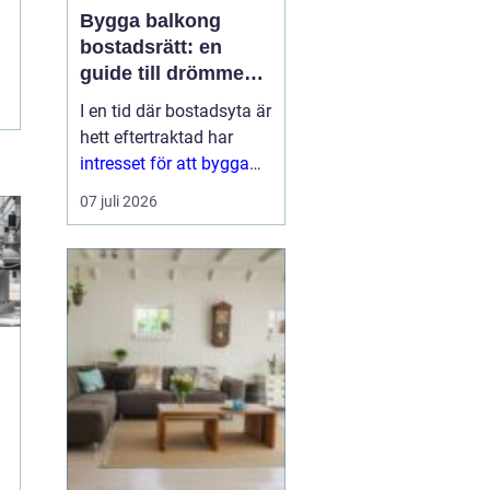
Bygga balkong
bostadsrätt: en
guide till drömmen
om extra yta
I en tid där bostadsyta är
hett eftertraktad har
intresset för att bygga
balkong
07 juli 2026
bostadsrättsförening
ökat
markant. En
balkon...