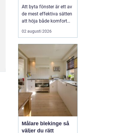
val
Att byta fönster är ett av
de mest effektiva sätten
att höja både komfort
och värde på ett hus. I
02 augusti 2026
Dalarna spelar
dessutom husets
utseende och tradition
stor roll. Många vill
kombinera bättre
energiprestanda med
klassisk karaktär,
oavsett om huset lig...
Målare blekinge så
väljer du rätt