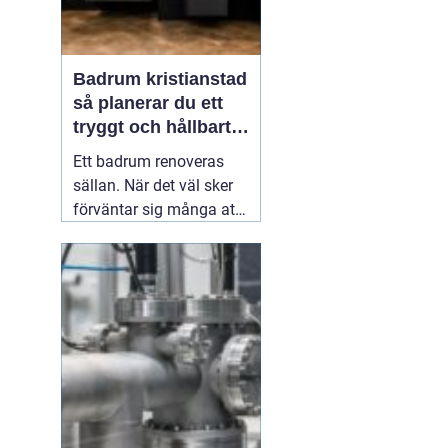
Badrum kristianstad
så planerar du ett
tryggt och hållbart
badrumsprojekt
Ett badrum renoveras
sällan. När det väl sker
förväntar sig många att
resultatet ska hålla i
2030 år. Därför spelar
planering, materialval
och val av hantverkare
stor roll. För den som
funderar på
03 juni 2026