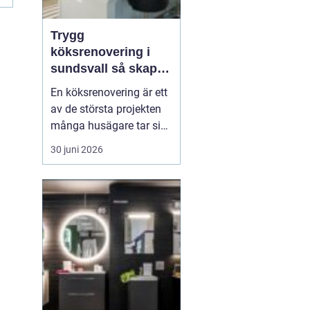
Trygg
köksrenovering i
sundsvall så skapar
du ett kök som
En köksrenovering är ett
håller länge
av de största projekten
många husägare tar sig
an. Kostnaderna är ofta
30 juni 2026
höga, arbetet påverkar
vardagen och resultatet
ska hålla i många år. För
den som planerar
köksrenovering...