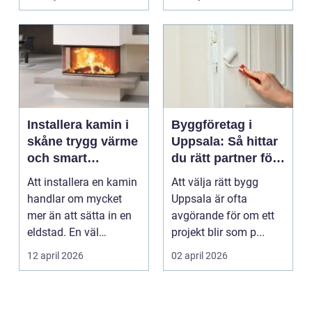
ekonomisk
uppvärmnin...
Installera kamin i
Byggföretag i
skåne trygg värme
Uppsala: Så hittar
och smart
du rätt partner för
investering
ditt projekt
Att installera en kamin
Att välja rätt bygg
handlar om mycket
Uppsala är ofta
mer än att sätta in en
avgörande för om ett
eldstad. En väl
projekt blir som p...
planerad installati...
12 april 2026
02 april 2026