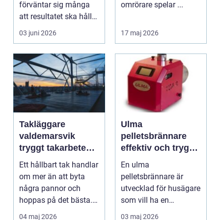
förväntar sig många
omrörare spelar ...
att resultatet ska hålla
i 2030 år...
03 juni 2026
17 maj 2026
Takläggare
Ulma
valdemarsvik
pelletsbrännare
tryggt takarbete
effektiv och trygg
för kustklimat
värme för svenska
Ett hållbart tak handlar
En ulma
hem
om mer än att byta
pelletsbrännare är
några pannor och
utvecklad för husägare
hoppas på det bästa.
som vill ha en
För husägare i Val...
driftsäker och
04 maj 2026
03 maj 2026