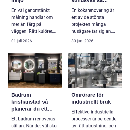
miljö
sundsvall så
skapar du ett kök
En väl genomtänkt
En köksrenovering är
som håller länge
målning handlar om
ett av de största
mer än färg på
projekten många
väggen. Rätt kulörer,
husägare tar sig an.
noggrant underarbete
Kostnaderna är ofta
01 juli 2026
30 juni 2026
och e...
höga...
Badrum
Omrörare för
kristianstad så
industriellt bruk
planerar du ett
Effektiva industriella
tryggt och hållbart
Ett badrum renoveras
processer är beroende
badrumsprojekt
sällan. När det väl sker
av rätt utrustning, och