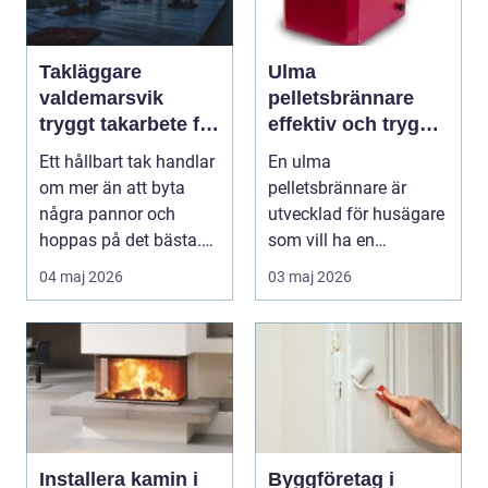
Takläggare
Ulma
valdemarsvik
pelletsbrännare
tryggt takarbete för
effektiv och trygg
kustklimat
värme för svenska
Ett hållbart tak handlar
En ulma
hem
om mer än att byta
pelletsbrännare är
några pannor och
utvecklad för husägare
hoppas på det bästa.
som vill ha en
För husägare i Val...
driftsäker och
04 maj 2026
03 maj 2026
ekonomisk
uppvärmnin...
Installera kamin i
Byggföretag i