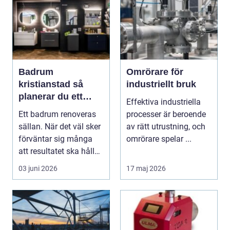
Badrum
Omrörare för
kristianstad så
industriellt bruk
planerar du ett
Effektiva industriella
tryggt och hållbart
Ett badrum renoveras
processer är beroende
badrumsprojekt
sällan. När det väl sker
av rätt utrustning, och
förväntar sig många
omrörare spelar ...
att resultatet ska hålla i
2030 år...
03 juni 2026
17 maj 2026