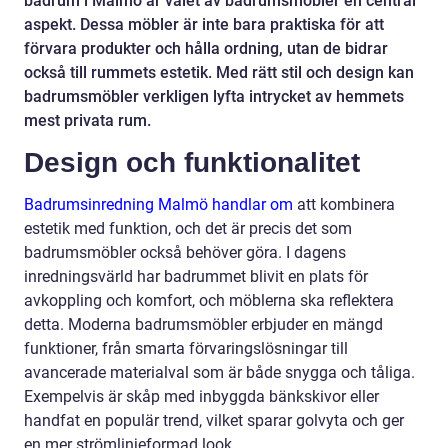
badrum i Malmö är valet av badrumsmöbler en central
aspekt. Dessa möbler är inte bara praktiska för att
förvara produkter och hålla ordning, utan de bidrar
också till rummets estetik. Med rätt stil och design kan
badrumsmöbler verkligen lyfta intrycket av hemmets
mest privata rum.
Design och funktionalitet
Badrumsinredning Malmö handlar om
att kombinera
estetik med funktion, och det är precis det som
badrumsmöbler också behöver göra. I dagens
inredningsvärld har badrummet blivit en plats för
avkoppling och komfort, och möblerna ska reflektera
detta. Moderna badrumsmöbler erbjuder en mängd
funktioner, från smarta förvaringslösningar till
avancerade materialval som är både snygga och tåliga.
Exempelvis är skåp med inbyggda bänkskivor eller
handfat en populär trend, vilket sparar golvyta och ger
en mer strömlinjeformad look.