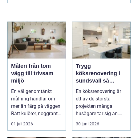
Måleri från tom
Trygg
vägg till trivsam
köksrenovering i
miljö
sundsvall så
skapar du ett kök
En väl genomtänkt
En köksrenovering är
som håller länge
målning handlar om
ett av de största
mer än färg på väggen.
projekten många
Rätt kulörer, noggrant
husägare tar sig an.
underarbete och e...
Kostnaderna är ofta
01 juli 2026
30 juni 2026
höga...