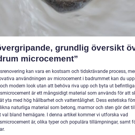
vergripande, grundlig översikt ö
drum microcement”
renovering kan vara en kostsam och tidskrävande process, m
ovativa användningen av microcement i badrummet kan du upp
och modern look utan att behöva riva upp och byta ut befintliga 
microcement är ett mångsidigt material som används för att 
lät yta med hög hållbarhet och vattentålighet. Dess estetiska f
rlikna naturliga material som betong, marmor och sten gör det till
t val bland hemägare. I denna artikel kommer vi utforska vad
microcement är, olika typer och populära tillämpningar, samt fö
ar.