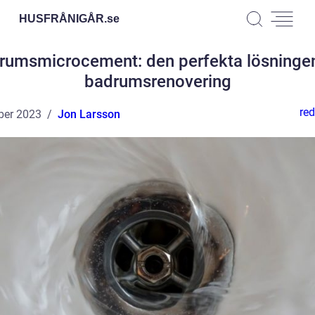
HUSFRÅNIGÅR.
se
rumsmicrocement: den perfekta lösningen
badrumsrenovering
red
ber 2023
Jon Larsson