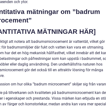
seenden och ytor.
ntitativa mätningar om ”badrum
rocement”
ANTITATIVA MÄTNINGAR HÄR]
iktigt att notera att badrumsmicrocement är vattentät, vilket gör
t för badrumsmiljöer där fukt och vatten kan vara en utmaning.
m har det en hög mekanisk hållfasthet, vilket innebär att det ka
belastningar och påfrestningar som kan uppstå i badrummet, 
öbler eller daglig användning. Den underhållsfria naturen hos
microcement gör det också till en attraktiv lösning för många
re.
ussion om hur olika ”badrum microcement” skiljer sig från vara
e på tillverkaren och kvaliteten på badrumsmicrocement kan de
der i egenskaper och prestanda. Vissa märken kan erbjuda en stö
on av färger och kornstorlekar, medan andra kan vara mer specia