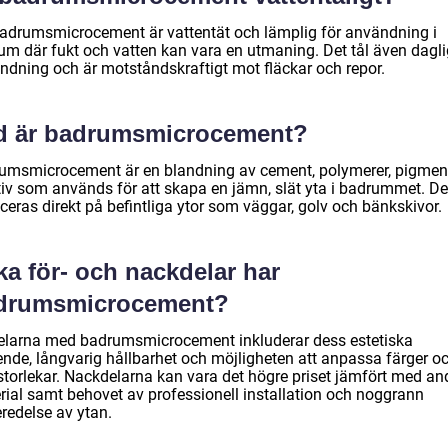
badrumsmicrocement är vattentät och lämplig för användning i
um där fukt och vatten kan vara en utmaning. Det tål även dagli
ndning och är motståndskraftigt mot fläckar och repor.
d är badrumsmicrocement?
umsmicrocement är en blandning av cement, polymerer, pigmen
tiv som används för att skapa en jämn, slät yta i badrummet. De
ceras direkt på befintliga ytor som väggar, golv och bänkskivor.
ka för- och nackdelar har
drumsmicrocement?
elarna med badrumsmicrocement inkluderar dess estetiska
ende, långvarig hållbarhet och möjligheten att anpassa färger o
storlekar. Nackdelarna kan vara det högre priset jämfört med an
rial samt behovet av professionell installation och noggrann
redelse av ytan.