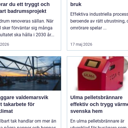
rar du ett tryggt och
bruk
bart badrumsprojekt
Effektiva industriella process
drum renoveras sällan. När
beroende av rätt utrustning,
l sker förväntar sig många
omrörare spelar ...
sultatet ska hålla i 2030 år...
i 2026
17 maj 2026
äggare valdemarsvik
Ulma pelletsbrännare
t takarbete för
effektiv och trygg värm
klimat
svenska hem
llbart tak handlar om mer än
En ulma pelletsbrännare är
yta några pannor och hoppas
utvecklad för husägare som v