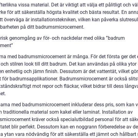
fterlikna vissa material. Det är viktigt att välja ett pålitligt och v
e för att säkerställa högsta kvalitet och bästa resultat. En ann
tt överväga är installationstekniken, vilken kan påverka slutresul
lbarheten på ditt badrumsmicrocement.
orisk genomgång av för- och nackdelar med olika ”badrum
ement”
rna med badrumsmicrocement är många. För det första ger det 
ch stilren look till ditt badrum. Det kan användas på olika ytor
n enhetlig och jämn finish. Dessutom är det vattentät, vilket gör
kt för badrumsapplikationer. Badrumsmicrocement är också slits
tåndskraftigt mot repor och fläckar, vilket bidrar till dess långv
et.
arna med badrumsmicrocement inkluderar dess pris, som kan 
 traditionella material som kakel eller laminat. Installation av
microcement kräver också specialutbildad personal för att säke
ultatet blir perfekt. Dessutom kan en noggrann förberedelse av d
ga ytan vara nödvändig för att säkerställa ett jämnt och hållbart 