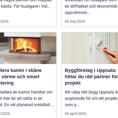
 bästa. För husägare i Val...
en driftsäker och ekonomisk
uppvärmnin...
 2026
03 maj 2026
llera kamin i skåne
Byggföretag i Uppsala:
g värme och smart
hittar du rätt partner för
tering
projekt
stallera en kamin handlar om
Att välja rätt bygg Uppsala ä
 mer än att sätta in en
avgörande för om ett projekt 
d. En väl planerad installati...
som p...
l 2026
02 april 2026