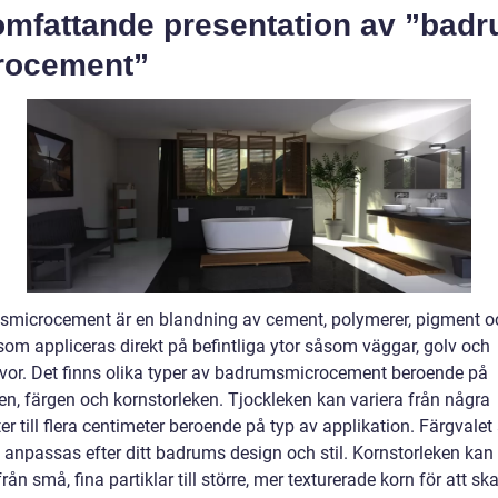
omfattande presentation av ”bad
rocement”
microcement är en blandning av cement, polymerer, pigment o
som appliceras direkt på befintliga ytor såsom väggar, golv och
vor. Det finns olika typer av badrumsmicrocement beroende på
en, färgen och kornstorleken. Tjockleken kan variera från några
er till flera centimeter beroende på typ av applikation. Färgvalet 
 anpassas efter ditt badrums design och stil. Kornstorleken kan
från små, fina partiklar till större, mer texturerade korn för att sk