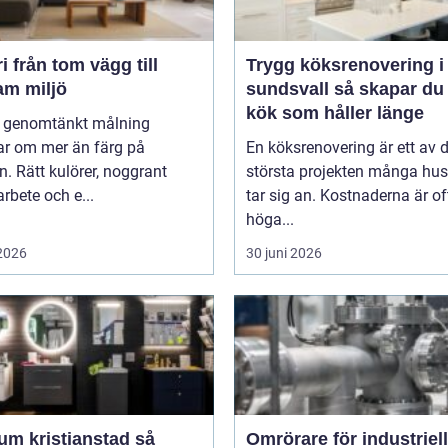
g till
Trygg köksrenovering i
am miljö
sundsvall så skapar du ett
kök som håller länge
l genomtänkt målning
ar om mer än färg på
En köksrenovering är ett av 
. Rätt kulörer, noggrant
största projekten många hu
rbete och e...
tar sig an. Kostnaderna är of
höga...
 2026
30 juni 2026
m kristianstad så
Omrörare för industriell