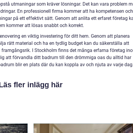
ppstå utmaningar som kräver lösningar. Det kan vara problem 
rändringar. En professionell firma kommer att ha kompetensen och
ar på ett effektivt sätt. Genom att anlita ett erfaret företag k
lem kommer att lösas snabbt och korrekt.
overing en viktig investering för ditt hem. Genom att planera
älja rätt material och ha en tydlig budget kan du säkerställa att
h framgångsrik. I Stockholm finns det många erfarna företag in
 att förvandla ditt badrum till den drömmiga oas du alltid har
tt badrum blir en plats där du kan koppla av och njuta av varje dag
Läs fler inlägg här