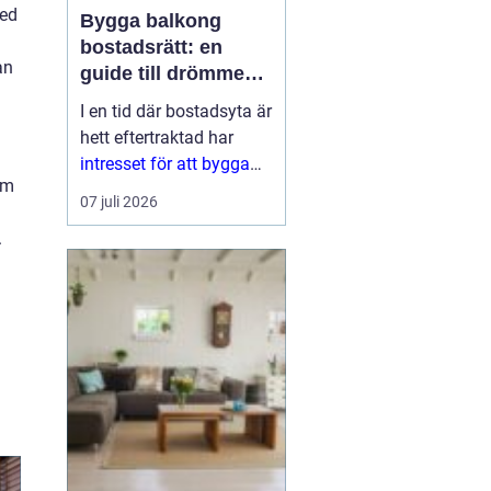
med
Bygga balkong
bostadsrätt: en
an
guide till drömmen
om extra yta
I en tid där bostadsyta är
hett eftertraktad har
intresset för att bygga
om
balkong
07 juli 2026
bostadsrättsförening
.
ökat
markant. En
balkon...