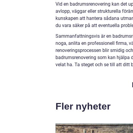
Vid en badrumsrenovering kan det u
avlopp, väggar eller strukturella fö
kunskapen att hantera sådana utmaning
du vara säker på att eventuella prob
Sammanfattningsvis är en badrumsren
noga, anlita en professionell firma, v
renoveringsprocessen blir smidig oc
badrumsrenovering som kan hjälpa dig
velat ha. Ta steget och se till att di
Fler nyheter