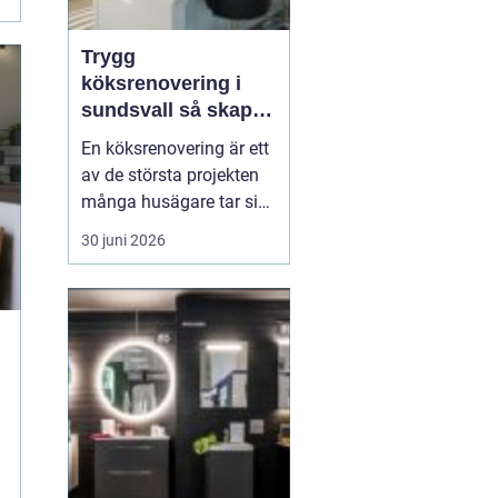
Trygg
köksrenovering i
sundsvall så skapar
du ett kök som
En köksrenovering är ett
håller länge
av de största projekten
många husägare tar sig
an. Kostnaderna är ofta
30 juni 2026
höga, arbetet påverkar
vardagen och resultatet
ska hålla i många år. För
den som planerar
köksrenovering...