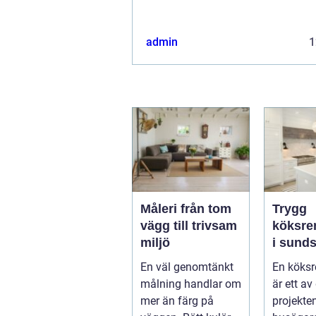
&oum...
admin
1
Måleri från tom
Trygg
vägg till trivsam
köksre
miljö
i sundsv
skapar 
En väl genomtänkt
En köksr
kök so
målning handlar om
är ett av
länge
mer än färg på
projekt