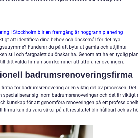
ing i Stockholm blir en framgång är noggrann planering
tigt att identifiera dina behov och önskemål för det nya
gsutrymme? Funderar du på att byta ut gamla och uttjänta
ken stil och färgpalett du önskar ha. Genom att ha en tydlig pla
ll ditt valda firman som kommer att utföra renoveringen.
ssionell badrumsrenoveringsfirma
ig firma för badrumsrenovering är en viktig del av processen. Det
specialiserar sig inom badrumsrenoveringar och det är viktigt 
och kunskap för att genomföra renoveringen på ett professionell
l firma kan du vara säker på att resultatet blir hållbart och av h