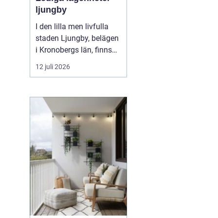
ljungby
I den lilla men livfulla
staden Ljungby, belägen
i Kronobergs län, finns
en dynamisk marknad
12 juli 2026
för bostadssökande.
Lediga lägenheter
Ljungby
har blivit ett hett
ämne för många, då
staden erbjuder en u...