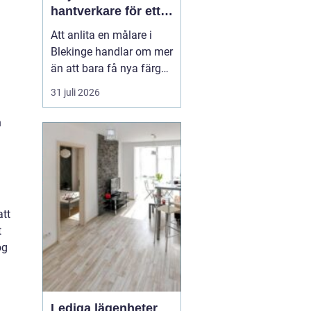
hantverkare för ett
hållbart resultat
Att anlita en målare i
Blekinge handlar om mer
än att bara få nya färger
på väggarna. En skicklig
31 juli 2026
målare kan förvandla ett
slitet hus till ett ombonat
n
hem, skydda fasaden
mot väder och vind och
höja värdet på hela
fastigheten. Samtidigt
innebär fel v...
att
t
ög
Lediga lägenheter