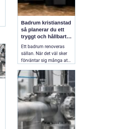
Badrum kristianstad
så planerar du ett
tryggt och hållbart
badrumsprojekt
Ett badrum renoveras
sällan. När det väl sker
förväntar sig många att
resultatet ska hålla i
2030 år. Därför spelar
planering, materialval
och val av hantverkare
stor roll. För den som
funderar på
03 juni 2026