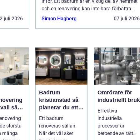
inför. Ett badrum är en viktig del av hemmet
och en renovering kan inte bara förbättra
funktionen och utseendet, utan också
2 juli 2026
Simon Hagberg
07 juli 2026
&oum...
Badrum
Omrörare för
novering
kristianstad så
industriellt bruk
all så
planerar du ett
Effektiva
du ett
tryggt och
enovering
Ett badrum
industriella
m håller
hållbart
 de största
renoveras sällan.
processer är
badrumsprojekt
en många
När det väl sker
beroende av rätt