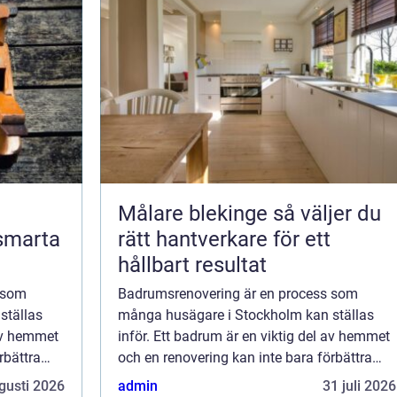
Målare blekinge så väljer du
 smarta
rätt hantverkare för ett
hållbart resultat
 som
Badrumsrenovering är en process som
ställas
många husägare i Stockholm kan ställas
 av hemmet
inför. Ett badrum är en viktig del av hemmet
rbättra
och en renovering kan inte bara förbättra
ckså
funktionen och utseendet, utan också
gusti 2026
admin
31 juli 2026