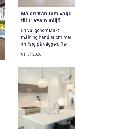
Måleri från tom vägg
till trivsam miljö
En väl genomtänkt
målning handlar om mer
än färg på väggen. Rätt
kulörer, noggrant
01 juli 2026
underarbete och en
genomtänkt plan kan
förändra hur ett hem
eller en arbetsplats
upplevs. Med
måleri
går
det att s...