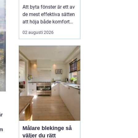
val
Att byta fönster är ett av
de mest effektiva sätten
att höja både komfort
och värde på ett hus. I
02 augusti 2026
Dalarna spelar
dessutom husets
utseende och tradition
stor roll. Många vill
kombinera bättre
energiprestanda med
klassisk karaktär,
oavsett om huset lig...
är
Målare blekinge så
lm
väljer du rätt