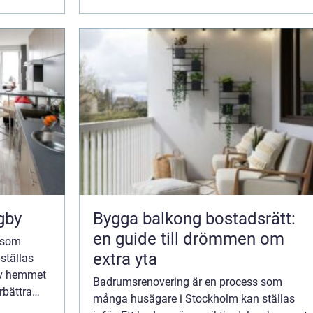
&oum...
gby
Bygga balkong bostadsrätt:
en guide till drömmen om
 som
extra yta
ställas
 av hemmet
Badrumsrenovering är en process som
rbättra
många husägare i Stockholm kan ställas
ckså