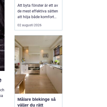
val
Att byta fönster är ett av
de mest effektiva sätten
att höja både komfort
och värde på ett hus. I
02 augusti 2026
Dalarna spelar
dessutom husets
utseende och tradition
stor roll. Många vill
kombinera bättre
energiprestanda med
klassisk karaktär,
oavsett om huset lig...
e
och
ka
Målare blekinge så
väljer du rätt