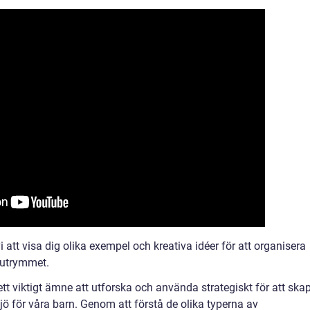
 att visa dig olika exempel och kreativa idéer för att organisera
sutrymmet.
tt viktigt ämne att utforska och använda strategiskt för att ska
jö för våra barn. Genom att förstå de olika typerna av