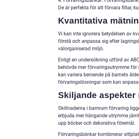
4. Förvaringsbänkar: Förvaringsbänka
De är perfekta för att förvara filtar, 
Kvantitativa mätni
Vi kan inte ignorera betydelsen av kv
förstå och anpassa sig efter lagring
välorganiserad miljö.
Enligt en undersökning utförd av ABC 
behövde mer förvaringsutrymme för sin
kan variera beroende på barnets ålder,
förvaringslösningar som kan anpassa
Skiljande aspekter 
Skillnaderna i barnrum förvaring ligg
erbjuda mer hängande utrymme jämfört
upp böcker och dekorativa föremål.
Förvaringsbänkar kombinerar sittplat