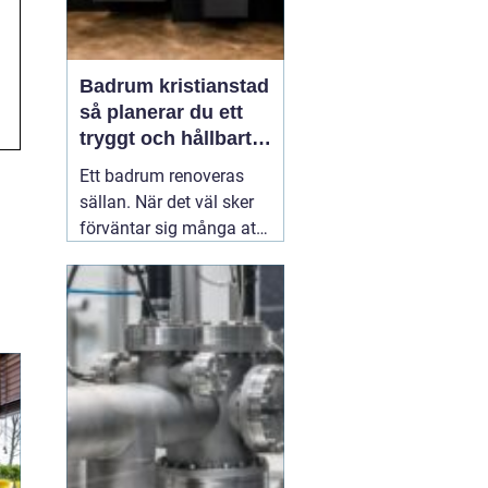
Badrum kristianstad
så planerar du ett
tryggt och hållbart
badrumsprojekt
Ett badrum renoveras
sällan. När det väl sker
förväntar sig många att
resultatet ska hålla i
2030 år. Därför spelar
planering, materialval
och val av hantverkare
stor roll. För den som
funderar på
03 juni 2026