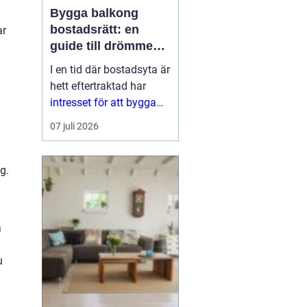
Bygga balkong
bostadsrätt: en
ar
guide till drömmen
om extra yta
I en tid där bostadsyta är
hett eftertraktad har
intresset för att bygga
a
balkong
07 juli 2026
bostadsrättsförening
ökat
markant. En
balkon...
g.
a
u