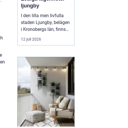
.
ljungby
I den lilla men livfulla
staden Ljungby, belägen
i Kronobergs län, finns
en dynamisk marknad
ch
12 juli 2026
för bostadssökande.
Lediga lägenheter
e
Ljungby
har blivit ett hett
ven
ämne för många, då
staden erbjuder en u...