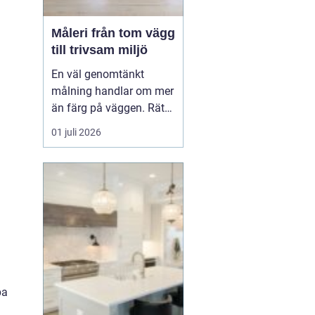
Måleri från tom vägg
till trivsam miljö
En väl genomtänkt
målning handlar om mer
än färg på väggen. Rätt
kulörer, noggrant
01 juli 2026
underarbete och en
genomtänkt plan kan
förändra hur ett hem
eller en arbetsplats
upplevs. Med
måleri
går
det att s...
pa