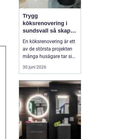
Trygg
köksrenovering i
sundsvall så skapar
du ett kök som
En köksrenovering är ett
håller länge
av de största projekten
många husägare tar sig
an. Kostnaderna är ofta
30 juni 2026
höga, arbetet påverkar
vardagen och resultatet
ska hålla i många år. För
den som planerar
köksrenovering...