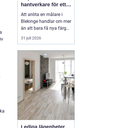
hantverkare för ett
hållbart resultat
Att anlita en målare i
Blekinge handlar om mer
än att bara få nya färger
a
på väggarna. En skicklig
31 juli 2026
iv
målare kan förvandla ett
slitet hus till ett ombonat
hem, skydda fasaden
mot väder och vind och
höja värdet på hela
fastigheten. Samtidigt
s
innebär fel v...
ika
Lediga lägenheter