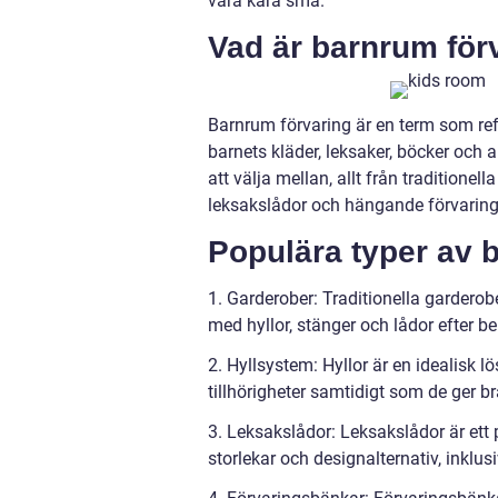
våra kära små.
Vad är barnrum för
Barnrum förvaring är en term som refe
barnets kläder, leksaker, böcker och an
att välja mellan, allt från traditionel
leksakslådor och hängande förvaring
Populära typer av b
1. Garderober: Traditionella garder
med hyllor, stänger och lådor efter b
2. Hyllsystem: Hyllor är en idealisk 
tillhörigheter samtidigt som de ger b
3. Leksakslådor: Leksakslådor är ett p
storlekar och designalternativ, inklus