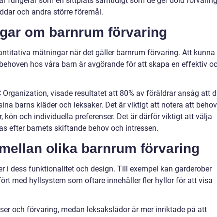
r fungerar som en sittplats samtidigt som de ger dold förvaring
kuddar och andra större föremål.
ngar om barnrum förvaring
antitativa mätningar när det gäller barnrum förvaring. Att kunna
sbehoven hos våra barn är avgörande för att skapa en effektiv o
Organization, visade resultatet att 80% av föräldrar ansåg att d
a barns kläder och leksaker. Det är viktigt att notera att beho
 kön och individuella preferenser. Det är därför viktigt att välja
s efter barnets skiftande behov och intressen.
mellan olika barnrum förvaring
er i dess funktionalitet och design. Till exempel kan garderober
 med hyllsystem som oftare innehåller fler hyllor för att visa
ser och förvaring, medan leksakslådor är mer inriktade på att