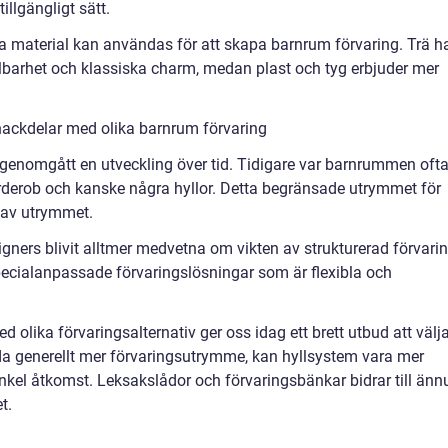
illgängligt sätt.
lika material kan användas för att skapa barnrum förvaring. Trä h
hållbarhet och klassiska charm, medan plast och tyg erbjuder mer
nackdelar med olika barnrum förvaring
genomgått en utveckling över tid. Tidigare var barnrummen oft
derob och kanske några hyllor. Detta begränsade utrymmet för
 av utrymmet.
gners blivit alltmer medvetna om vikten av strukturerad förvarin
cialanpassade förvaringslösningar som är flexibla och
 olika förvaringsalternativ ger oss idag ett brett utbud att välj
a generellt mer förvaringsutrymme, kan hyllsystem vara mer
enkel åtkomst. Leksakslådor och förvaringsbänkar bidrar till änn
t.