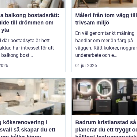
a balkong bostadsrätt:
Måleri från tom vägg till
uide till drömmen om
trivsam miljö
 yta
En väl genomtänkt målning
id där bostadsyta är hett
handlar om mer än färg på
raktad har intresset för att
väggen. Rätt kulörer, noggra
balkong bost...
underarbete och e...
 2026
01 juli 2026
g köksrenovering i
Badrum kristianstad så
skapar du ett
planerar du ett tryggt o