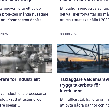
som håller länge
hållbart badrumsprojek
srenovering är ett av de
Ett badrum renoveras sällan
ta projekten många husägare
det väl sker förväntar sig m
g an. Kostnaderna är ofta
att resultatet ska hålla i 2030
.
i 2026
03 juni 2026
are för industriellt
Takläggare valdemarsv
tryggt takarbete för
kustklimat
iva industriella processer är
de av rätt utrustning, och
Ett hållbart tak handlar om 
re spelar ...
att byta några pannor och 