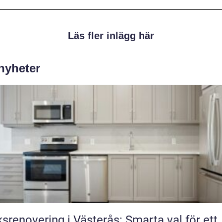
Läs fler inlägg här
 nyheter
srenovering i Västerås: Smarta val för ett