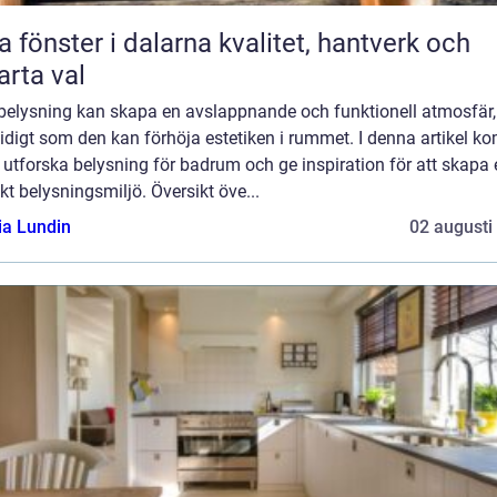
önster i dalarna kvalitet, hantverk och
rta val
 belysning kan skapa en avslappnande och funktionell atmosfär,
idigt som den kan förhöja estetiken i rummet. I denna artikel k
t utforska belysning för badrum och ge inspiration för att skapa
kt belysningsmiljö. Översikt öve...
ia Lundin
02 augusti