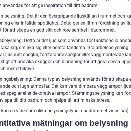
användas för att ge inspiration till ditt badrum:
än belysning: Det är den övergripande ljuskällan i rummet och k
ning eller infällda spotlights. Detta ger en jämn fördelning av lj
gt för att skapa en god sikt och rörelsefrihet i badrummet.
tsbelysning: Detta är det ljus som används för funktionella änd
raka sig, sminka sig eller borsta tänderna. Bra arbetsbelysning
ar ljus runt speglar, förstorande speglar eller väggmonterade la
iktigt att undvika skuggor och bländning för att göra dessa uppg
och mer effektiva.
ningsbelysning: Denna typ av belysning används för att skapa 
ande och lugn atmosfär. Det kan vara dimbara vägglampor, lju
ed speglar eller dekorativa lampor. Stämningsbelysning kan för
v spa till ditt badrum och hjälpa till att minska stress.
 kan en video om olika belysningstyper i badrummet visas här]
ntitativa mätningar om belysning