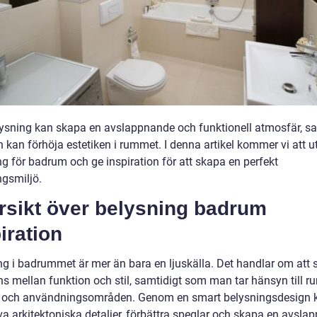
lysning kan skapa en avslappnande och funktionell atmosfär, sa
 kan förhöja estetiken i rummet. I denna artikel kommer vi att u
ng för badrum och ge inspiration för att skapa en perfekt
ngsmiljö.
rsikt över belysning badrum
iration
ng i badrummet är mer än bara en ljuskälla. Det handlar om att
ns mellan funktion och stil, samtidigt som man tar hänsyn till 
r och användningsområden. Genom en smart belysningsdesign 
a arkitektoniska detaljer, förbättra speglar och skapa en avsla