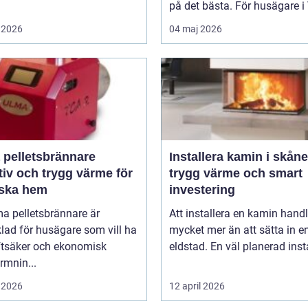
på det bästa. För husägare i 
 2026
04 maj 2026
 pelletsbrännare
Installera kamin i skåne
tiv och trygg värme för
trygg värme och smart
ska hem
investering
a pelletsbrännare är
Att installera en kamin hand
lad för husägare som vill ha
mycket mer än att sätta in e
iftsäker och ekonomisk
eldstad. En väl planerad instal
rmnin...
 2026
12 april 2026