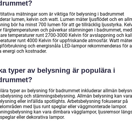
drummet?
titativa mätningar som är viktiga för belysning i badrummet
uderar lumen, kelvin och watt. Lumen mäter ljusflödet och en al
ning bör ha minst 700 lumen för att ge tillräcklig ljusstyrka. Kel
r färgtemperaturen och påverkar stämningen i badrummet, med
are temperaturer runt 2700-3000 Kelvin för avslappning och kal
eraturer runt 4000 Kelvin för uppfriskande atmosfär. Watt mäte
giförbrukning och energisnåla LED-lampor rekommenderas för a
a energi och kostnader.
ka typer av belysning är populära i
drummet?
lära typer av belysning för badrummet inkluderar allmän belysn
tsbelysning och stämningsbelysning. Allmän belysning kan var
lysning eller infällda spotlights. Arbetsbelysning fokuserar på
elområden med ljus runt speglar eller väggmonterade lampor.
ningsbelysning kan vara dimbara vägglampor, ljusremsor läng
speglar eller dekorativa lampor.