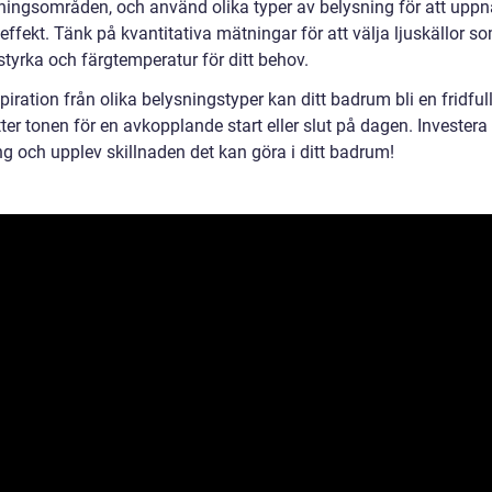
ingsområden, och använd olika typer av belysning för att uppn
ffekt. Tänk på kvantitativa mätningar för att välja ljuskällor s
sstyrka och färgtemperatur för ditt behov.
iration från olika belysningstyper kan ditt badrum bli en fridful
er tonen för en avkopplande start eller slut på dagen. Investera i
ng och upplev skillnaden det kan göra i ditt badrum!