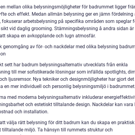
den mellan olika belysningsmöjligheter för badrummet ligger frä
yfte och effekt. Medan allmän belysning ger en jämn fördelning a
 fokuserar arbetsbelysning på specifika områden som speglar fö
 sikt vid daglig grooming. Stämningsbelysning å andra sidan är
att skapa en avkopplande och lugn atmosfär.
sk genomgång av för- och nackdelar med olika belysning badru
ion
kt sett har badrum belysningsalternativ utvecklats från enkla
ning till mer sofistikerade lösningar som infällda spotlights, d
och ljusremsor. Nya tekniker och designmöjligheter har gjort det
pa en mer individuell och personlig belysningsmiljö i badrummet
rna med moderna belysningsalternativ inkluderar energieffektivit
ingsbarhet och estetiskt tilltalande design. Nackdelar kan vara
kostnad och installation.
tt välja rätt belysning för ditt badrum kan du skapa en praktisk
t tilltalande miljö. Ta hänsyn till rummets struktur och