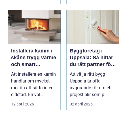
ekonomisk
uppvärmnin...
Installera kamin i
Byggföretag i
skåne trygg värme
Uppsala: Så hittar
och smart
du rätt partner för
investering
ditt projekt
Att installera en kamin
Att välja rätt bygg
handlar om mycket
Uppsala är ofta
mer än att sätta in en
avgörande för om ett
eldstad. En väl
projekt blir som p...
planerad installati...
12 april 2026
02 april 2026