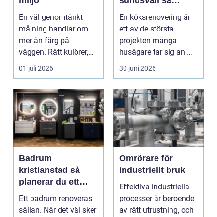
miljö
sundsvall så
skapar du ett kök
En väl genomtänkt
En köksrenovering är
som håller länge
målning handlar om
ett av de största
mer än färg på
projekten många
väggen. Rätt kulörer,
husägare tar sig an.
noggrant underarbete
Kostnaderna är ofta
01 juli 2026
30 juni 2026
och e...
höga...
Badrum
Omrörare för
kristianstad så
industriellt bruk
planerar du ett
Effektiva industriella
tryggt och hållbart
Ett badrum renoveras
processer är beroende
badrumsprojekt
sällan. När det väl sker
av rätt utrustning, och