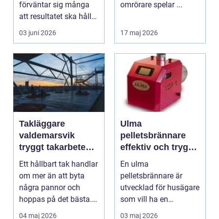
förväntar sig många
omrörare spelar ...
att resultatet ska hålla
i 2030 år...
03 juni 2026
17 maj 2026
Takläggare
Ulma
valdemarsvik
pelletsbrännare
tryggt takarbete
effektiv och trygg
för kustklimat
värme för svenska
Ett hållbart tak handlar
En ulma
hem
om mer än att byta
pelletsbrännare är
några pannor och
utvecklad för husägare
hoppas på det bästa.
som vill ha en
För husägare i Val...
driftsäker och
04 maj 2026
03 maj 2026