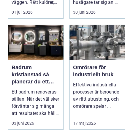
väggen. Rätt kulörer,
husägare tar sig an.
noggrant underarbete
Kostnaderna är ofta
01 juli 2026
30 juni 2026
och e...
höga...
Badrum
Omrörare för
kristianstad så
industriellt bruk
planerar du ett
Effektiva industriella
tryggt och hållbart
Ett badrum renoveras
processer är beroende
badrumsprojekt
sällan. När det väl sker
av rätt utrustning, och
förväntar sig många
omrörare spelar ...
att resultatet ska hålla
i 2030 år...
03 juni 2026
17 maj 2026