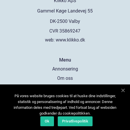
web:
www.klikko.dk
Menu
Annonsering
Om oss
Cookies
På vores website bruges cookies til at huske dine indstillinger,
Kontakta oss
statistik og personalisering af indhold og annoncer. Denne
Sitemap
information deles med tredjepart. Ved fortsat brug af websiden
godkender du cookiepolitikken.
Ok
Privatlivspolitik