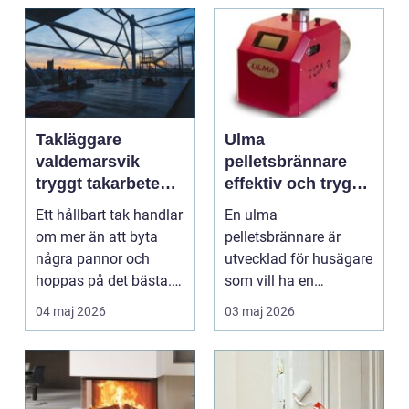
Takläggare
Ulma
valdemarsvik
pelletsbrännare
tryggt takarbete
effektiv och trygg
för kustklimat
värme för svenska
Ett hållbart tak handlar
En ulma
hem
om mer än att byta
pelletsbrännare är
några pannor och
utvecklad för husägare
hoppas på det bästa.
som vill ha en
För husägare i Val...
driftsäker och
04 maj 2026
03 maj 2026
ekonomisk
uppvärmnin...