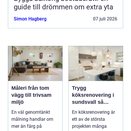
guide till drömmen om extra yta
Simon Hagberg
07 juli 2026
Måleri från tom
Trygg
vägg till trivsam
köksrenovering i
miljö
sundsvall så
skapar du ett kök
En väl genomtänkt
En köksrenovering är
som håller länge
målning handlar om
ett av de största
mer än färg på
projekten många