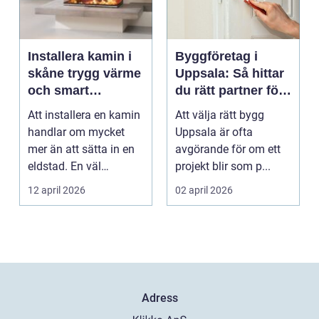
Installera kamin i
Byggföretag i
skåne trygg värme
Uppsala: Så hittar
och smart
du rätt partner för
investering
ditt projekt
Att installera en kamin
Att välja rätt bygg
handlar om mycket
Uppsala är ofta
mer än att sätta in en
avgörande för om ett
eldstad. En väl
projekt blir som p...
planerad installati...
12 april 2026
02 april 2026
Adress