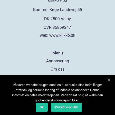
web:
www.klikko.dk
Menu
Annonsering
Om oss
Cookies
På vores website bruges cookies til at huske dine indstillinger,
Kontakta oss
statistik og personalisering af indhold og annoncer. Denne
Sitemap
information deles med tredjepart. Ved fortsat brug af websiden
godkender du cookiepolitikken.
Ok
Privatlivspolitik