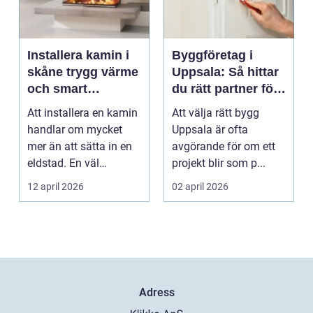
Installera kamin i
Byggföretag i
skåne trygg värme
Uppsala: Så hittar
och smart
du rätt partner för
investering
ditt projekt
Att installera en kamin
Att välja rätt bygg
handlar om mycket
Uppsala är ofta
mer än att sätta in en
avgörande för om ett
eldstad. En väl
projekt blir som p...
planerad installati...
12 april 2026
02 april 2026
Adress