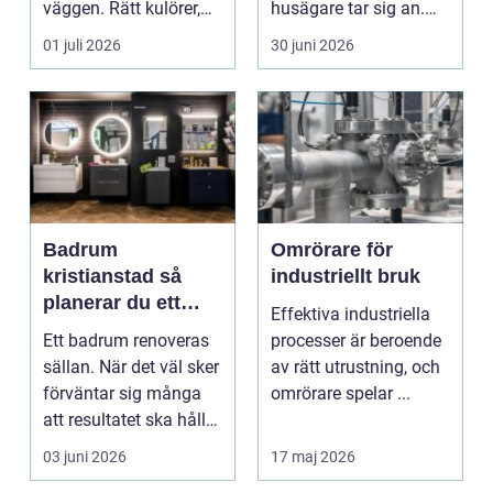
väggen. Rätt kulörer,
husägare tar sig an.
noggrant underarbete
Kostnaderna är ofta
01 juli 2026
30 juni 2026
och e...
höga...
Badrum
Omrörare för
kristianstad så
industriellt bruk
planerar du ett
Effektiva industriella
tryggt och hållbart
Ett badrum renoveras
processer är beroende
badrumsprojekt
sällan. När det väl sker
av rätt utrustning, och
förväntar sig många
omrörare spelar ...
att resultatet ska hålla
i 2030 år...
03 juni 2026
17 maj 2026