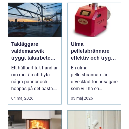
Takläggare
Ulma
valdemarsvik
pelletsbrännare
tryggt takarbete
effektiv och trygg
för kustklimat
värme för svenska
Ett hållbart tak handlar
En ulma
hem
om mer än att byta
pelletsbrännare är
några pannor och
utvecklad för husägare
hoppas på det bästa.
som vill ha en
För husägare i Val...
driftsäker och
04 maj 2026
03 maj 2026
ekonomisk
uppvärmnin...