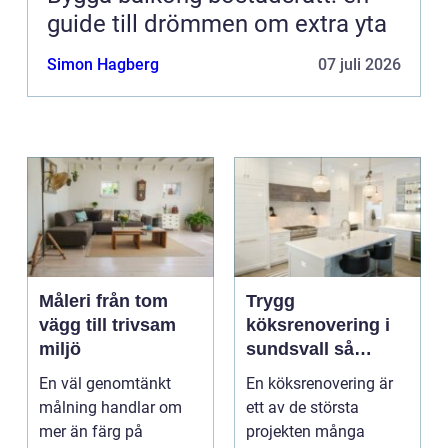
guide till drömmen om extra yta
Simon Hagberg
07 juli 2026
Måleri från tom
Trygg
vägg till trivsam
köksrenovering i
miljö
sundsvall så
skapar du ett kök
En väl genomtänkt
En köksrenovering är
som håller länge
målning handlar om
ett av de största
mer än färg på
projekten många