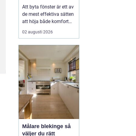
val
Att byta fönster är ett av
de mest effektiva sätten
att höja både komfort
och värde på ett hus. I
02 augusti 2026
Dalarna spelar
dessutom husets
utseende och tradition
stor roll. Många vill
kombinera bättre
energiprestanda med
klassisk karaktär,
oavsett om huset lig...
Målare blekinge så
väljer du rätt