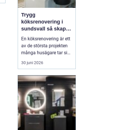
Trygg
köksrenovering i
sundsvall så skapar
du ett kök som
En köksrenovering är ett
håller länge
av de största projekten
många husägare tar sig
an. Kostnaderna är ofta
30 juni 2026
höga, arbetet påverkar
vardagen och resultatet
ska hålla i många år. För
den som planerar
köksrenovering...