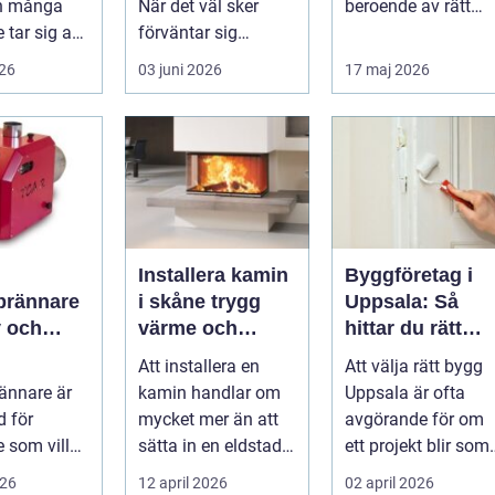
en många
När det väl sker
beroende av rätt
 tar sig an.
förväntar sig
utrustning, och
rna är ofta
många att resultatet
omrörare spelar ...
026
03 juni 2026
17 maj 2026
ska hålla i 2030 år...
Installera kamin
Byggföretag i
sbrännare
i skåne trygg
Uppsala: Så
v och
värme och
hittar du rätt
ärme för
smart
partner för ditt
Att installera en
Att välja rätt bygg
a hem
investering
projekt
rännare är
kamin handlar om
Uppsala är ofta
d för
mycket mer än att
avgörande för om
 som vill
sätta in en eldstad.
ett projekt blir som
iftsäker och
En väl planerad
p...
026
12 april 2026
02 april 2026