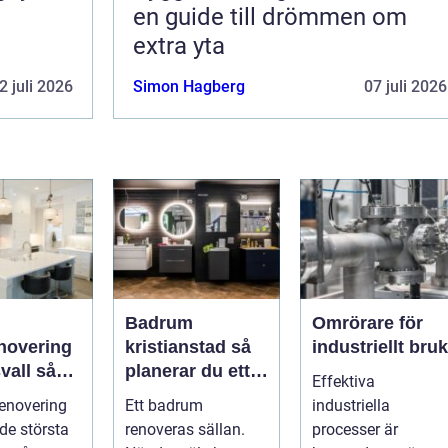
en guide till drömmen om
extra yta
2 juli 2026
Simon Hagberg
07 juli 2026
Badrum
Omrörare för
novering
kristianstad så
industriellt bruk
all så
planerar du ett
Effektiva
du ett
tryggt och
enovering
Ett badrum
industriella
m håller
hållbart
 de största
renoveras sällan.
processer är
badrumsprojekt