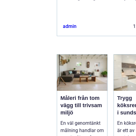
admin
1
Måleri från tom
Trygg
vägg till trivsam
köksre
miljö
i sundsv
skapar 
En väl genomtänkt
En köksr
kök so
målning handlar om
är ett av
länge