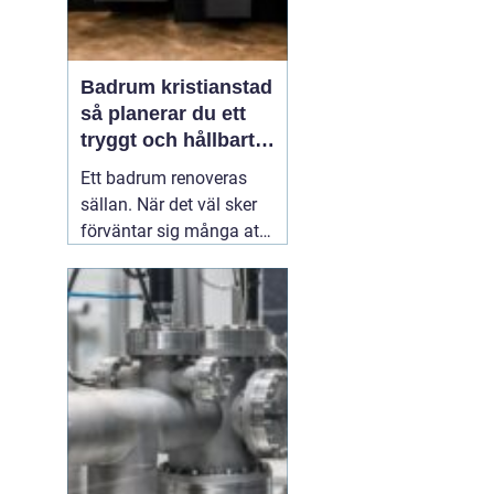
Badrum kristianstad
så planerar du ett
tryggt och hållbart
badrumsprojekt
Ett badrum renoveras
sällan. När det väl sker
förväntar sig många att
resultatet ska hålla i
2030 år. Därför spelar
planering, materialval
och val av hantverkare
stor roll. För den som
funderar på
03 juni 2026