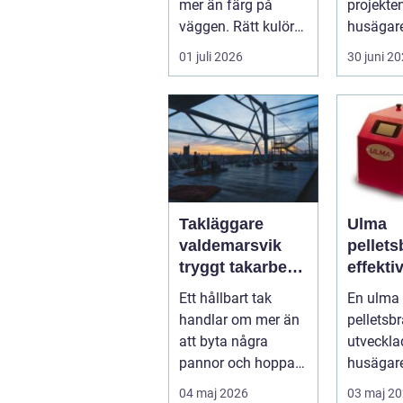
mer än färg på
projekt
väggen. Rätt kulörer,
husägare
noggrant
Kostnade
01 juli 2026
30 juni 2
underarbete och e...
höga...
Takläggare
Ulma
valdemarsvik
pellet
tryggt takarbete
effekti
för kustklimat
trygg v
Ett hållbart tak
En ulma
svensk
handlar om mer än
pelletsb
att byta några
utveckla
pannor och hoppas
husägare
på det bästa. För
ha en dr
04 maj 2026
03 maj 2