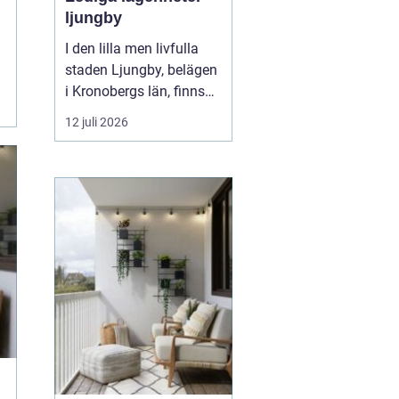
ljungby
I den lilla men livfulla
staden Ljungby, belägen
i Kronobergs län, finns
en dynamisk marknad
12 juli 2026
för bostadssökande.
Lediga lägenheter
Ljungby
har blivit ett hett
ämne för många, då
staden erbjuder en u...