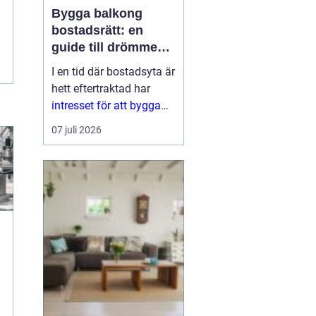
Bygga balkong
bostadsrätt: en
guide till drömmen
om extra yta
I en tid där bostadsyta är
hett eftertraktad har
intresset för att bygga
balkong
07 juli 2026
bostadsrättsförening
ökat
markant. En
balkon...