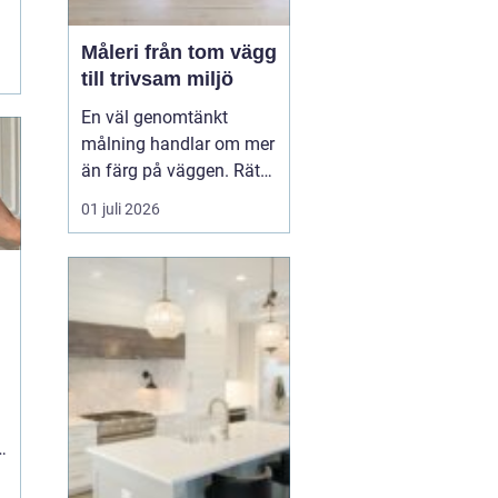
Måleri från tom vägg
till trivsam miljö
En väl genomtänkt
målning handlar om mer
än färg på väggen. Rätt
kulörer, noggrant
01 juli 2026
underarbete och en
genomtänkt plan kan
förändra hur ett hem
eller en arbetsplats
upplevs. Med
måleri
går
det att s...