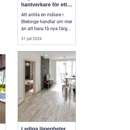
hantverkare för ett
hållbart resultat
Att anlita en målare i
Blekinge handlar om mer
än att bara få nya färger
på väggarna. En skicklig
31 juli 2026
målare kan förvandla ett
slitet hus till ett ombonat
hem, skydda fasaden
mot väder och vind och
höja värdet på hela
fastigheten. Samtidigt
innebär fel v...
Lediga lägenheter