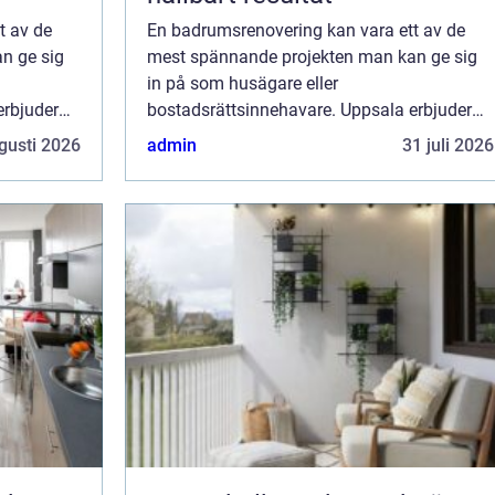
t av de
En badrumsrenovering kan vara ett av de
n ge sig
mest spännande projekten man kan ge sig
in på som husägare eller
erbjuder
bostadsrättsinnehavare. Uppsala erbjuder
 som vill
ett brett utbud av tjänster för dem som vill
gusti 2026
admin
31 juli 2026
förvandla sina badrum t...