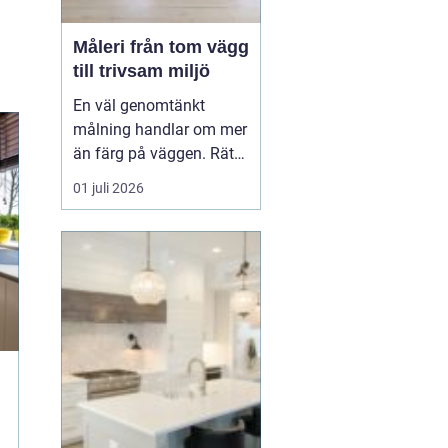
Måleri från tom vägg
till trivsam miljö
En väl genomtänkt
målning handlar om mer
än färg på väggen. Rätt
kulörer, noggrant
01 juli 2026
underarbete och en
genomtänkt plan kan
förändra hur ett hem
eller en arbetsplats
upplevs. Med
måleri
går
det att s...