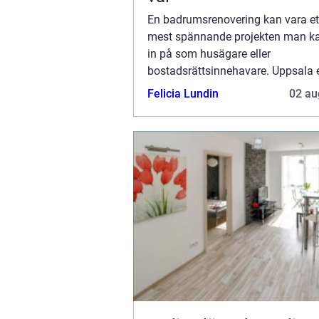
En badrumsrenovering kan vara et
mest spännande projekten man ka
in på som husägare eller
bostadsrättsinnehavare. Uppsala 
ett brett utbud av tjänster för dem
Felicia Lundin
02 au
förvandla sina badrum t...