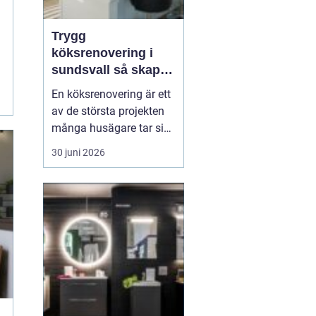
Trygg
köksrenovering i
sundsvall så skapar
du ett kök som
En köksrenovering är ett
håller länge
av de största projekten
många husägare tar sig
an. Kostnaderna är ofta
30 juni 2026
höga, arbetet påverkar
vardagen och resultatet
ska hålla i många år. För
den som planerar
köksrenovering...