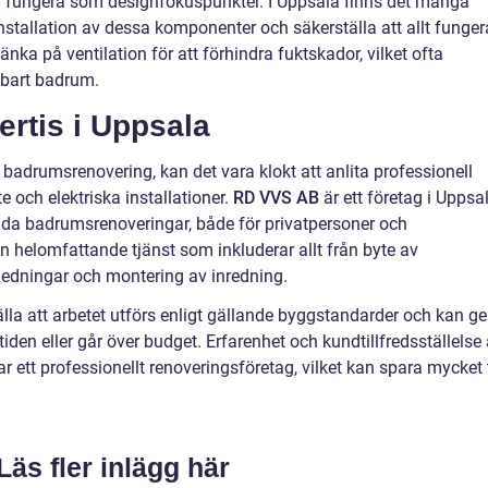
så fungera som designfokuspunkter. I Uppsala finns det många
installation av dessa komponenter och säkerställa att allt funger
änka på ventilation för att förhindra fuktskador, vilket ofta
llbart badrum.
ertis i Uppsala
badrumsrenovering, kan det vara klokt att anlita professionell
te och elektriska installationer.
RD VVS AB
är ett företag i Uppsa
dda badrumsrenoveringar, både för privatpersoner och
n helomfattande tjänst som inkluderar allt från byte av
enledningar och montering av inredning.
älla att arbetet utförs enligt gällande byggstandarder och kan ge
å tiden eller går över budget. Erfarenhet och kundtillfredsställelse 
 ett professionellt renoveringsföretag, vilket kan spara mycket 
Läs fler inlägg här