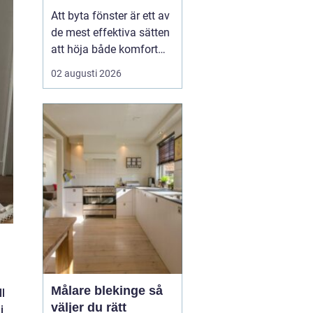
val
Att byta fönster är ett av
de mest effektiva sätten
att höja både komfort
och värde på ett hus. I
02 augusti 2026
Dalarna spelar
dessutom husets
utseende och tradition
stor roll. Många vill
kombinera bättre
energiprestanda med
klassisk karaktär,
oavsett om huset lig...
Målare blekinge så
l
väljer du rätt
i