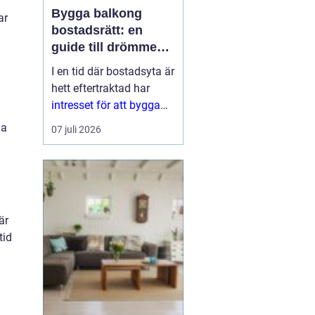
Bygga balkong
ar
bostadsrätt: en
guide till drömmen
om extra yta
I en tid där bostadsyta är
hett eftertraktad har
intresset för att bygga
balkong
la
07 juli 2026
bostadsrättsförening
ökat
markant. En
balkon...
är
tid