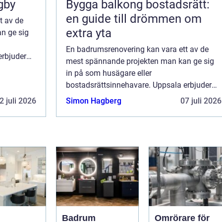
gby
Bygga balkong bostadsrätt:
en guide till drömmen om
t av de
extra yta
n ge sig
En badrumsrenovering kan vara ett av de
erbjuder
mest spännande projekten man kan ge sig
 som vill
in på som husägare eller
bostadsrättsinnehavare. Uppsala erbjuder
ett brett utbud av tjänster för dem som vill
2 juli 2026
Simon Hagberg
07 juli 2026
förvandla sina badrum t...
Badrum
Omrörare för