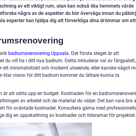
schning av ett viktigt rum, utan kan också öka hemmets värde
s utforska några av de aspekter du bör överväga innan du påbör
ala experter kan hjälpa dig att förverkliga dina drömmar om ett
drumsrenovering
srik
badrumsrenovering Uppsala
. Det första steget är att
t du vill ha i ditt nya badrum. Detta inkluderar val av färgpalett,
ter ett minimalistiskt och modernt utseende, eller kanske något m
n klar vision för ditt badrum kommer du lättare kunna ta
n är att sätta upp en budget. Kostnaden för en badrumsrenover
ttningen av arbetet och de material du väljer. Det kan vara bra a
fert för oväntade kostnader. Konsultera gärna med professionell
 dig en uppskattning av kostnader och tidsramar för projektet.