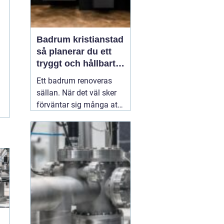
Badrum kristianstad
så planerar du ett
tryggt och hållbart
badrumsprojekt
Ett badrum renoveras
sällan. När det väl sker
förväntar sig många att
resultatet ska hålla i
2030 år. Därför spelar
planering, materialval
och val av hantverkare
stor roll. För den som
funderar på
03 juni 2026