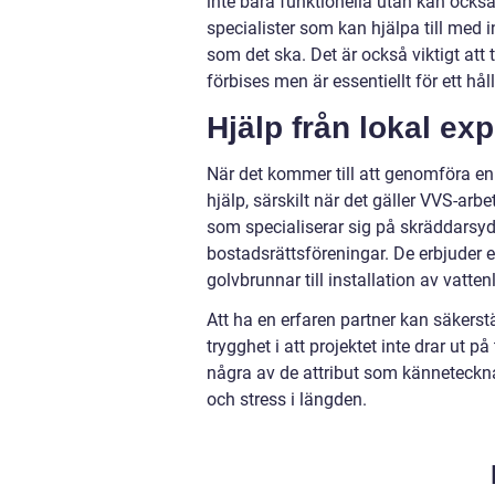
inte bara funktionella utan kan ock
specialister som kan hjälpa till med 
som det ska. Det är också viktigt att t
förbises men är essentiellt för ett hå
Hjälp från lokal exp
När det kommer till att genomföra en 
hjälp, särskilt när det gäller VVS-arbe
som specialiserar sig på skräddarsy
bostadsrättsföreningar. De erbjuder e
golvbrunnar till installation av vatt
Att ha en erfaren partner kan säkerst
trygghet i att projektet inte drar ut p
några av de attribut som kännetecknar
och stress i längden.