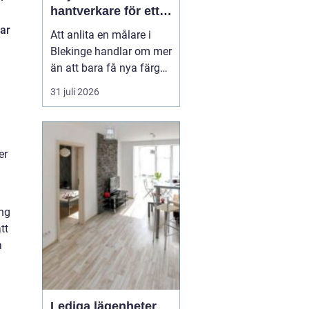
hantverkare för ett
hållbart resultat
jar
Att anlita en målare i
Blekinge handlar om mer
än att bara få nya färger
på väggarna. En skicklig
31 juli 2026
målare kan förvandla ett
slitet hus till ett ombonat
hem, skydda fasaden
mot väder och vind och
er
höja värdet på hela
fastigheten. Samtidigt
innebär fel v...
ing
tt
a
Lediga lägenheter