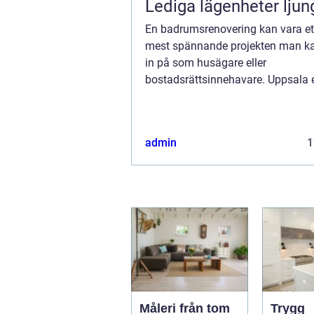
Lediga lägenheter ljun
En badrumsrenovering kan vara et
mest spännande projekten man ka
in på som husägare eller
bostadsrättsinnehavare. Uppsala 
ett brett utbud av tjänster för dem
förvandla sina badrum t...
admin
1
Måleri från tom
Trygg