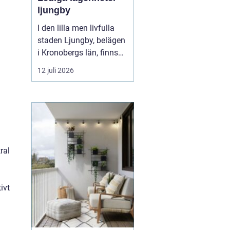
ljungby
I den lilla men livfulla
staden Ljungby, belägen
i Kronobergs län, finns
en dynamisk marknad
12 juli 2026
för bostadssökande.
Lediga lägenheter
Ljungby
har blivit ett hett
ämne för många, då
staden erbjuder en u...
ral
ivt