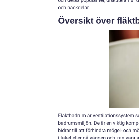
och deras popularitet, diskutera hur d
och nackdelar.
Översikt över fläk
Fläktbadrum är ventilationssystem som
badrumsmiljön. De är en viktig kompo
bidrar till att förhindra mögel- och 
i taket eller på väggen och kan vara a