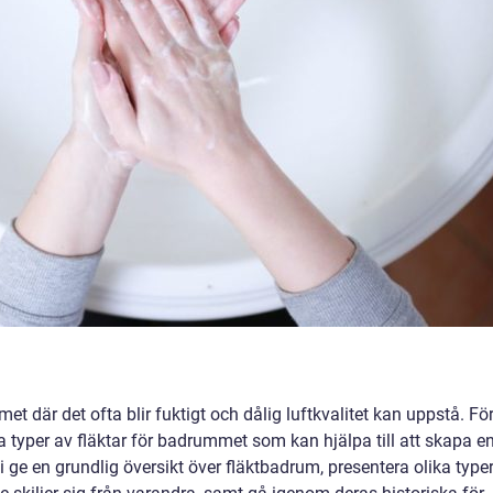
t där det ofta blir fuktigt och dålig luftkvalitet kan uppstå. Fö
 typer av fläktar för badrummet som kan hjälpa till att skapa e
i ge en grundlig översikt över fläktbadrum, presentera olika type