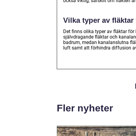
också viktig, särskilt om fläkten 
Vilka typer av fläkta
Det finns olika typer av fläktar f
självdragande fläktar och kanalans
badrum, medan kanalanslutna fläkta
luft samt att förhindra diffusion av
Fler nyheter