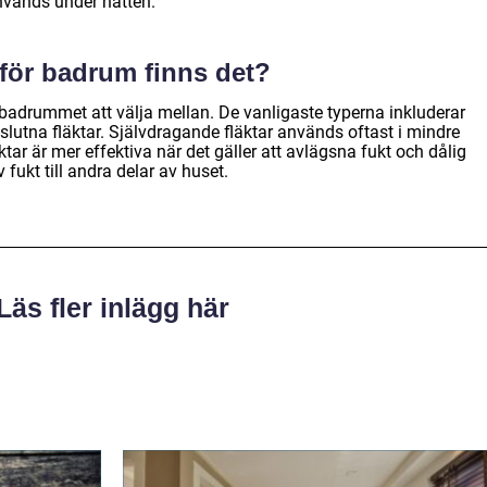
används under natten.
r för badrum finns det?
ör badrummet att välja mellan. De vanligaste typerna inkluderar
lutna fläktar. Självdragande fläktar används oftast i mindre
r är mer effektiva när det gäller att avlägsna fukt och dålig
 fukt till andra delar av huset.
Läs fler inlägg här