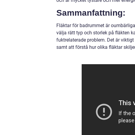
och är mycket tystare och mer energi
Sammanfattning:
Fläktar för badrummet är oumbärliga n
välja rätt typ och storlek på fläkte
fuktrelaterade problem. Det är viktig
samt att förstå hur olika fläktar skilj