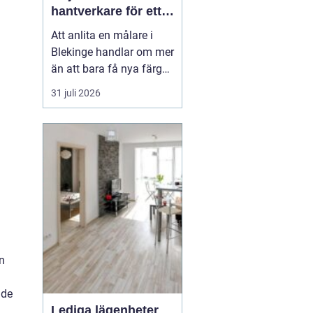
hantverkare för ett
hållbart resultat
Att anlita en målare i
Blekinge handlar om mer
än att bara få nya färger
på väggarna. En skicklig
31 juli 2026
målare kan förvandla ett
slitet hus till ett ombonat
hem, skydda fasaden
mot väder och vind och
höja värdet på hela
fastigheten. Samtidigt
innebär fel v...
n
ade
Lediga lägenheter