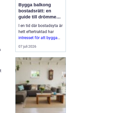
Bygga balkong
bostadsrätt: en
guide till drömmen
om extra yta
I en tid där bostadsyta är
hett eftertraktad har
intresset för att bygga
balkong
07 juli 2026
å
bostadsrättsförening
ökat
markant. En
balkon...
t