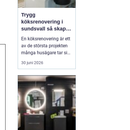
Trygg
köksrenovering i
sundsvall så skapar
du ett kök som
En köksrenovering är ett
håller länge
av de största projekten
många husägare tar sig
an. Kostnaderna är ofta
30 juni 2026
höga, arbetet påverkar
vardagen och resultatet
ska hålla i många år. För
den som planerar
köksrenovering...