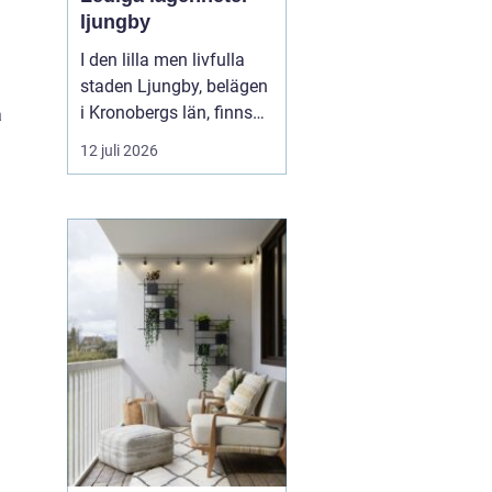
ljungby
I den lilla men livfulla
staden Ljungby, belägen
i Kronobergs län, finns
å
en dynamisk marknad
12 juli 2026
för bostadssökande.
Lediga lägenheter
Ljungby
har blivit ett hett
ämne för många, då
staden erbjuder en u...
u