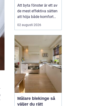
val
Att byta fönster är ett av
de mest effektiva sätten
att höja både komfort
och värde på ett hus. I
02 augusti 2026
Dalarna spelar
dessutom husets
utseende och tradition
stor roll. Många vill
kombinera bättre
energiprestanda med
klassisk karaktär,
oavsett om huset lig...
r
n
Målare blekinge så
r
väljer du rätt