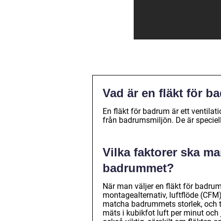
Vad är en fläkt för 
En fläkt för badrum är ett ventila
från badrumsmiljön. De är speciel
Vilka faktorer ska ma
badrummet?
När man väljer en fläkt för badru
montagealternativ, luftflöde (CFM)
matcha badrummets storlek, och ta
mäts i kubikfot luft per minut och 