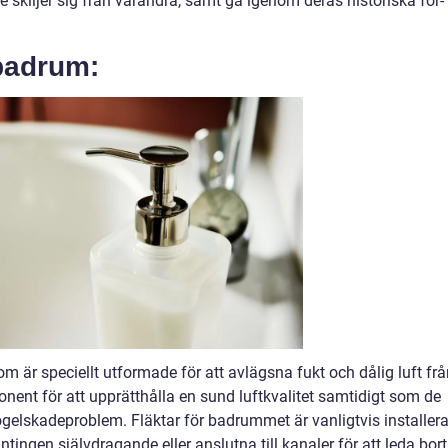
e skiljer sig från varandra, samt gå igenom deras historiska för-
tbadrum:
 är speciellt utformade för att avlägsna fukt och dålig luft frå
nent för att upprätthålla en sund luftkvalitet samtidigt som de
mögelskadeproblem. Fläktar för badrummet är vanligtvis installer
ntingen självdragande eller anslutna till kanaler för att leda bort