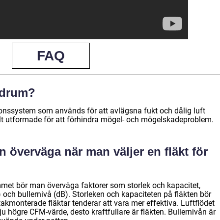
FAQ
badrum?
tionssystem som används för att avlägsna fukt och dålig luft
lt utformade för att förhindra mögel- och mögelskadeproblem.
n överväga när man väljer en fläkt för
mmet bör man överväga faktorer som storlek och kapacitet,
 och bullernivå (dB). Storleken och kapaciteten på fläkten bör
kmonterade fläktar tenderar att vara mer effektiva. Luftflödet
ju högre CFM-värde, desto kraftfullare är fläkten. Bullernivån är