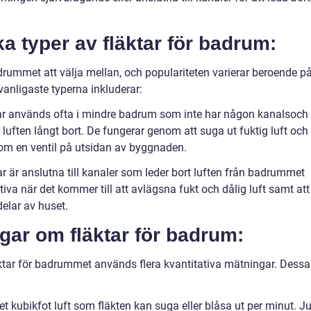
ka typer av fläktar för badrum:
badrummet att välja mellan, och populariteten varierar beroende p
vanligaste typerna inkluderar:
ktar används ofta i mindre badrum som inte har någon kanalsoch
t luften långt bort. De fungerar genom att suga ut fuktig luft och
om en ventil på utsidan av byggnaden.
ar är anslutna till kanaler som leder bort luften från badrummet
iva när det kommer till att avlägsna fukt och dålig luft samt att
delar av huset.
gar om fläktar för badrum:
äktar för badrummet används flera kvantitativa mätningar. Dessa
et kubikfot luft som fläkten kan suga eller blåsa ut per minut. J