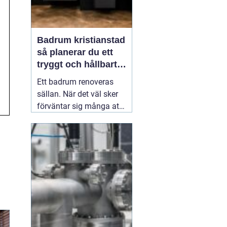
Badrum kristianstad
så planerar du ett
tryggt och hållbart
badrumsprojekt
Ett badrum renoveras
sällan. När det väl sker
förväntar sig många att
resultatet ska hålla i
2030 år. Därför spelar
planering, materialval
och val av hantverkare
stor roll. För den som
funderar på
03 juni 2026