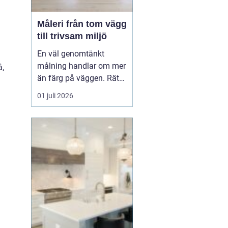
Måleri från tom vägg
till trivsam miljö
En väl genomtänkt
målning handlar om mer
å,
än färg på väggen. Rätt
kulörer, noggrant
01 juli 2026
underarbete och en
genomtänkt plan kan
förändra hur ett hem
eller en arbetsplats
upplevs. Med
måleri
går
det att s...