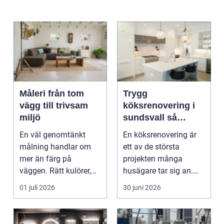
Måleri från tom
Trygg
vägg till trivsam
köksrenovering i
miljö
sundsvall så
skapar du ett kök
En väl genomtänkt
En köksrenovering är
som håller länge
målning handlar om
ett av de största
mer än färg på
projekten många
väggen. Rätt kulörer,
husägare tar sig an.
noggrant underarbete
Kostnaderna är ofta
01 juli 2026
30 juni 2026
och e...
höga...