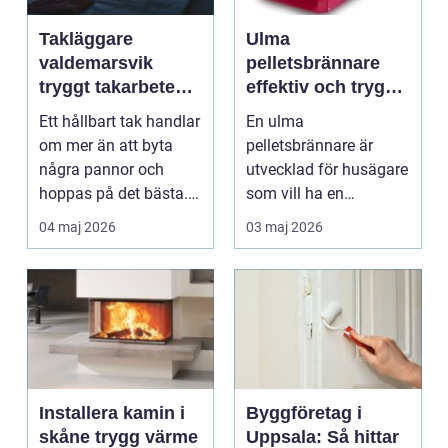
Takläggare
Ulma
valdemarsvik
pelletsbrännare
tryggt takarbete
effektiv och trygg
för kustklimat
värme för svenska
Ett hållbart tak handlar
En ulma
hem
om mer än att byta
pelletsbrännare är
några pannor och
utvecklad för husägare
hoppas på det bästa.
som vill ha en
För husägare i Val...
driftsäker och
04 maj 2026
03 maj 2026
ekonomisk
uppvärmnin...
Installera kamin i
Byggföretag i
skåne trygg värme
Uppsala: Så hittar