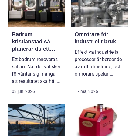
Badrum
Omrörare för
kristianstad så
industriellt bruk
planerar du ett
Effektiva industriella
tryggt och hållbart
Ett badrum renoveras
processer är beroende
badrumsprojekt
sällan. När det väl sker
av rätt utrustning, och
förväntar sig många
omrörare spelar ...
att resultatet ska hålla
i 2030 år...
03 juni 2026
17 maj 2026