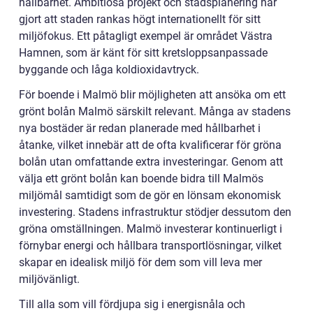
hållbarhet. Ambitiösa projekt och stadsplanering har
gjort att staden rankas högt internationellt för sitt
miljöfokus. Ett påtagligt exempel är området Västra
Hamnen, som är känt för sitt kretsloppsanpassade
byggande och låga koldioxidavtryck.
För boende i Malmö blir möjligheten att ansöka om ett
grönt bolån Malmö särskilt relevant. Många av stadens
nya bostäder är redan planerade med hållbarhet i
åtanke, vilket innebär att de ofta kvalificerar för gröna
bolån utan omfattande extra investeringar. Genom att
välja ett grönt bolån kan boende bidra till Malmös
miljömål samtidigt som de gör en lönsam ekonomisk
investering. Stadens infrastruktur stödjer dessutom den
gröna omställningen. Malmö investerar kontinuerligt i
förnybar energi och hållbara transportlösningar, vilket
skapar en idealisk miljö för dem som vill leva mer
miljövänligt.
Till alla som vill fördjupa sig i energisnåla och