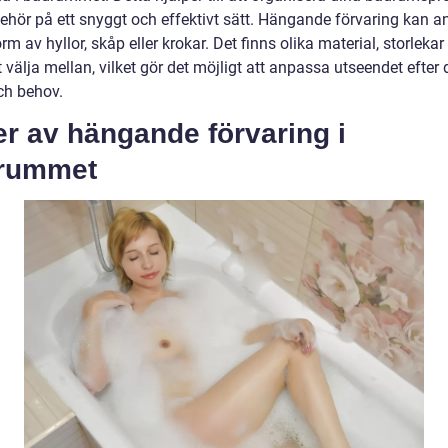
behör på ett snyggt och effektivt sätt. Hängande förvaring kan a
orm av hyllor, skåp eller krokar. Det finns olika material, storlekar
tt välja mellan, vilket gör det möjligt att anpassa utseendet efter 
h behov.
r av hängande förvaring i
rummet