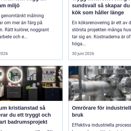
am miljö
sundsvall så skapar du ett
kök som håller länge
l genomtänkt målning
ar om mer än färg på
En köksrenovering är ett av 
. Rätt kulörer, noggrant
största projekten många hu
rbete och e...
tar sig an. Kostnaderna är of
höga...
 2026
30 juni 2026
m kristianstad så
Omrörare för industriell
rar du ett tryggt och
bruk
bart badrumsprojekt
Effektiva industriella process