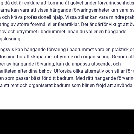
ng då det är enklare att komma åt golvet under förvaringsenhete
arna kan vara att vissa hängande förvaringsenheter kan vara sv
och kräva professionell hjälp. Vissa stilar kan vara mindre prak
aring av större föremål eller flerartiklar. Det är därför viktigt att 
hov och utrymmet i badrummet innan du väljer en hängande
ngslösning.
ingsvis kan hängande förvaring i badrummet vara en praktisk o
 lösning för att skapa mer utrymme och organisering. Genom att
yper av hängande förvaring, kan du anpassa utseendet och
aliteten efter dina behov. Utforska olika alternativ och stilar för a
en som passar bäst för ditt badrum. Med rätt hängande förvari
a ett rent och organiserat badrum som blir en fröjd att använda 