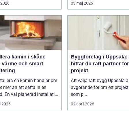
 2026
03 maj 2026
llera kamin i skåne
Byggföretag i Uppsala:
g värme och smart
hittar du rätt partner för
tering
projekt
stallera en kamin handlar om
Att välja rätt bygg Uppsala ä
 mer än att sätta in en
avgörande för om ett projekt 
d. En väl planerad installati...
som p...
l 2026
02 april 2026