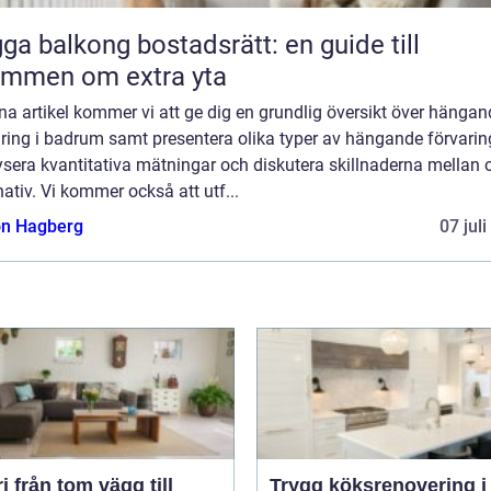
ga balkong bostadsrätt: en guide till
ömmen om extra yta
na artikel kommer vi att ge dig en grundlig översikt över hängan
ring i badrum samt presentera olika typer av hängande förvarin
sera kvantitativa mätningar och diskutera skillnaderna mellan o
nativ. Vi kommer också att utf...
n Hagberg
07 jul
g till
Trygg köksrenovering i