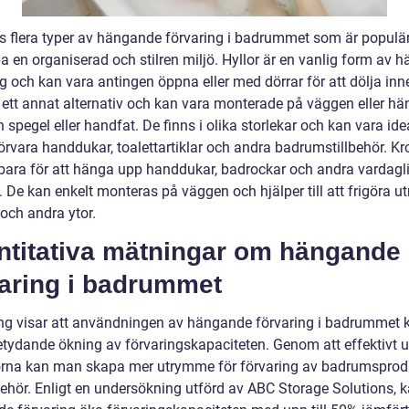
ns flera typer av hängande förvaring i badrummet som är populär
a en organiserad och stilren miljö. Hyllor är en vanlig form av 
g och kan vara antingen öppna eller med dörrar för att dölja inne
 ett annat alternativ och kan vara monterade på väggen eller h
 spegel eller handfat. De finns i olika storlekar och kan vara ide
förvara handdukar, toalettartiklar och andra badrumstillbehör. Kr
ara för att hänga upp handdukar, badrockar och andra vardagl
. De kan enkelt monteras på väggen och hjälper till att frigöra 
och andra ytor.
ntitativa mätningar om hängande
varing i badrummet
ng visar att användningen av hängande förvaring i badrummet 
betydande ökning av förvaringskapaciteten. Genom att effektivt u
rna kan man skapa mer utrymme för förvaring av badrumsprod
lbehör. Enligt en undersökning utförd av ABC Storage Solutions, 