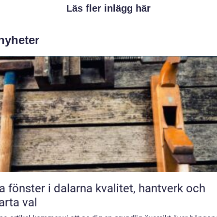
Läs fler inlägg här
 nyheter
önster i dalarna kvalitet, hantverk och
rta val