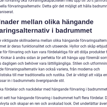
e förvaring öka förvaringskapaciteten med upp till 50% jämför
nella förvaringsalternativ. Detta gör det möjligt att hålla badrum
aniserat.
lnader mellan olika hängande
aringsalternativ i badrummet
 viktigaste skillnaderna mellan olika hängande förvaringsalterna
et är deras funktionalitet och utseende. Hyllor och skåp erbju
för förvaring och kan vara fördelaktiga för att dölja produkter 
 Krokar å andra sidan är perfekta för att hänga upp föremål so
 dagligen och behöver vara lättillgängliga. Stilen och utformni
e förvaringsalternativ kan också variera, från moderna och
stiska till mer traditionella och rustika. Det är viktigt att välja e
sar in i badrummets övergripande stil.
ska fördelar och nackdelar med hängande förvaring i badrumme
kt sett har hängande förvaring i badrummet haft flera fördelar. 
golvyta och skapar en ren och avskalad look. Det underlättar äve