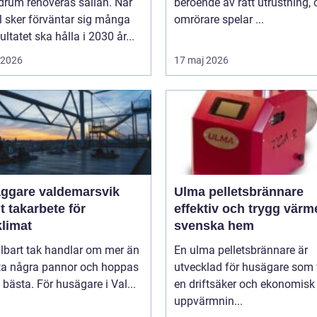
drum renoveras sällan. När
beroende av rätt utrustning,
l sker förväntar sig många
omrörare spelar ...
sultatet ska hålla i 2030 år...
i 2026
17 maj 2026
äggare valdemarsvik
Ulma pelletsbrännare
t takarbete för
effektiv och trygg värm
klimat
svenska hem
llbart tak handlar om mer än
En ulma pelletsbrännare är
yta några pannor och hoppas
utvecklad för husägare som v
 bästa. För husägare i Val...
en driftsäker och ekonomisk
uppvärmnin...