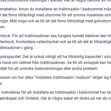
issa kvantitativa mätningar i åtanke. Här är några faktorer att ö
mmebehov: Innan du installerar en tvättmaskin i badrummet mås
att det finns tillräckligt med utrymme för att rymma maskinen oc
ngar. Mät noga och se till att det finns tillräckligt med golvutr
ion.
ntryck: För att tvättmaskinen ska fungera korrekt behöver den til
entryck. Kontrollera vattentrycket och se till att det är tillräckligt
vättmaskinen i gång.
pskapacitet: Det är också viktigt att ha tillräcklig kapacitet i avl
ta hand om vattnet från tvättmaskinen. Se till att avloppet kan h
lödet för att undvika översvämningar eller andra problem.
ssion om hur olika ”installera tvättmaskin i badrum” skiljer sig 
a
a metoderna för att installera en tvättmaskin i badrummet har s
enskaper och fördelar. Här är några saker att tänka på när du vä