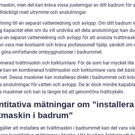
maskin, men det kan kräva vissa justeringar av ditt badrum för a
illräckligt med utrymme och anslutningar.
tning till en separat vattenledning och avlopp: Om ditt badrum i
lig kapacitet eller om du vill undvika att dela anslutningar, kan du
ra en separat vattenledning och avlopp för att ansluta tvättmask
an vara mer kostsamt och kräva professionell hjälp, särskilt om 
 göra omfattande ombyggnationer i badrummet.
inerad tvättmaskin och torktumlare: För de som har mycket lite
 kan en kombinerad tvättmaskin och torktumlare vara det bäst
ivet. Dessa maskiner kan installeras direkt i badrummet och kräv
a anslutningar för vatten och avlopp. De är dock mindre kapabl
a maskiner och kan ta längre tid att genomföra tvättcykeln.
titativa mätningar om ”installera
ttmaskin i badrum”
gäller att installera en tvättmaskin i badrummet kan det vara vär