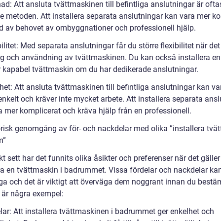
ad: Att ansluta tvättmaskinen till befintliga anslutningar är ofta
ste metoden. Att installera separata anslutningar kan vara mer k
d av behovet av ombyggnationer och professionell hjälp.
bilitet: Med separata anslutningar får du större flexibilitet när det
ng och användning av tvättmaskinen. Du kan också installera en 
 kapabel tvättmaskin om du har dedikerade anslutningar.
het: Att ansluta tvättmaskinen till befintliga anslutningar kan va
 enkelt och kräver inte mycket arbete. Att installera separata ans
a mer komplicerat och kräva hjälp från en professionell.
orisk genomgång av för- och nackdelar med olika ”installera tvä
m”
kt sett har det funnits olika åsikter och preferenser när det gäller
era en tvättmaskin i badrummet. Vissa fördelar och nackdelar ka
ga och det är viktigt att överväga dem noggrant innan du best
r är några exempel:
lar: Att installera tvättmaskinen i badrummet ger enkelhet och