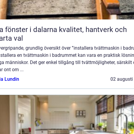
önster i dalarna kvalitet, hantverk och
rta val
ergripande, grundlig översikt över ”installera tvättmaskin i bad
nstallera en tvättmaskin i badrummet kan vara en praktisk lösnin
 människor. Det ger enkel tillgång till tvättmöjligheter, särskilt
r ont om ...
ia Lundin
02 augusti