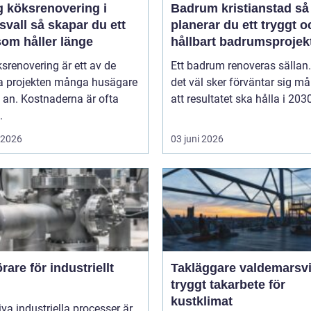
g köksrenovering i
Badrum kristianstad så
skapar du ett
planerar du ett tryggt o
som håller länge
hållbart badrumsprojek
srenovering är ett av de
Ett badrum renoveras sällan
ta projekten många husägare
det väl sker förväntar sig m
g an. Kostnaderna är ofta
att resultatet ska hålla i 2030
.
i 2026
03 juni 2026
are för industriellt
Takläggare valdemarsv
tryggt takarbete för
kustklimat
iva industriella processer är