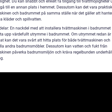
ghet. Du kan snabbt och enkelt få tillgång till tvättmöjligheter 
gå till en annan plats i hemmet. Dessutom kan det vara praktisk
skinen och badrummet på samma ställe när det gäller att hante
 kläder och spillvatten.
delar: En nackdel med att installera tvättmaskinen i badrummet 
 ta upp värdefullt utrymme i badrummet. Om utrymmet redan är
t kan det vara svårt att hitta plats för både tvättmaskinen och
lla andra badrumsmöbler. Dessutom kan vatten och fukt från
skinen påverka badrumsmiljön och kräva regelbunden underhål
ng.