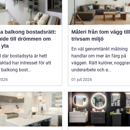
a balkong bostadsrätt:
Måleri från tom vägg till
uide till drömmen om
trivsam miljö
 yta
En väl genomtänkt målning
id där bostadsyta är hett
handlar om mer än färg på
raktad har intresset för att
väggen. Rätt kulörer, noggra
balkong bost...
underarbete och e...
 2026
01 juli 2026