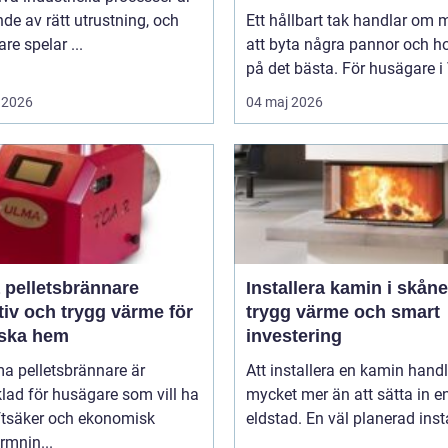
de av rätt utrustning, och
Ett hållbart tak handlar om 
re spelar ...
att byta några pannor och 
på det bästa. För husägare i 
 2026
04 maj 2026
 pelletsbrännare
Installera kamin i skåne
tiv och trygg värme för
trygg värme och smart
ska hem
investering
a pelletsbrännare är
Att installera en kamin hand
lad för husägare som vill ha
mycket mer än att sätta in e
iftsäker och ekonomisk
eldstad. En väl planerad instal
rmnin...