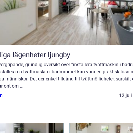
iga lägenheter ljungby
ergripande, grundlig översikt över ”installera tvättmaskin i bad
nstallera en tvättmaskin i badrummet kan vara en praktisk lösnin
 människor. Det ger enkel tillgång till tvättmöjligheter, särskilt
r ont om ...
n
12 jul