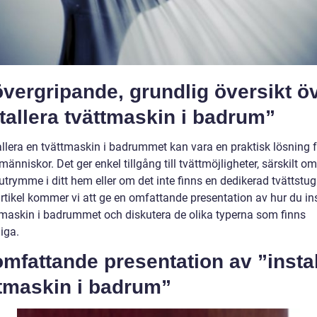
vergripande, grundlig översikt ö
tallera tvättmaskin i badrum”
allera en tvättmaskin i badrummet kan vara en praktisk lösning f
nniskor. Det ger enkel tillgång till tvättmöjligheter, särskilt o
trymme i ditt hem eller om det inte finns en dedikerad tvättstuga
rtikel kommer vi att ge en omfattande presentation av hur du ins
tmaskin i badrummet och diskutera de olika typerna som finns
liga.
mfattande presentation av ”insta
ttmaskin i badrum”