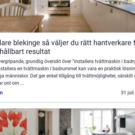
kinge så väljer du rätt hantverkare för
 hållbart resultat
ergripande, grundlig översikt över ”installera tvättmaskin i bad
nstallera en tvättmaskin i badrummet kan vara en praktisk lösnin
 människor. Det ger enkel tillgång till tvättmöjligheter, särskilt
r ont om ...
n
31 jul