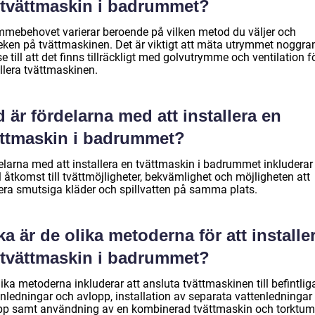
 tvättmaskin i badrummet?
mmebehovet varierar beroende på vilken metod du väljer och
leken på tvättmaskinen. Det är viktigt att mäta utrymmet noggra
e till att det finns tillräckligt med golvutrymme och ventilation fö
llera tvättmaskinen.
 är fördelarna med att installera en
ättmaskin i badrummet?
elarna med att installera en tvättmaskin i badrummet inkluderar
 åtkomst till tvättmöjligheter, bekvämlighet och möjligheten att
era smutsiga kläder och spillvatten på samma plats.
ka är de olika metoderna för att installe
 tvättmaskin i badrummet?
ika metoderna inkluderar att ansluta tvättmaskinen till befintlig
enledningar och avlopp, installation av separata vattenledningar
pp samt användning av en kombinerad tvättmaskin och torktuml