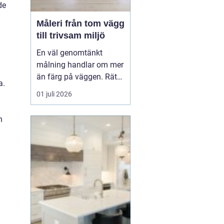
de
Måleri från tom vägg
till trivsam miljö
En väl genomtänkt
målning handlar om mer
än färg på väggen. Rätt
a.
kulörer, noggrant
01 juli 2026
underarbete och en
genomtänkt plan kan
h
förändra hur ett hem
eller en arbetsplats
upplevs. Med
måleri
går
det att s...