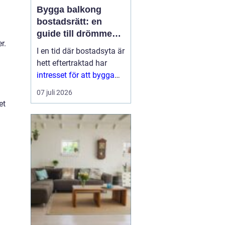
Bygga balkong
bostadsrätt: en
guide till drömmen
r.
om extra yta
I en tid där bostadsyta är
hett eftertraktad har
intresset för att bygga
balkong
07 juli 2026
bostadsrättsförening
et
ökat
markant. En
balkon...