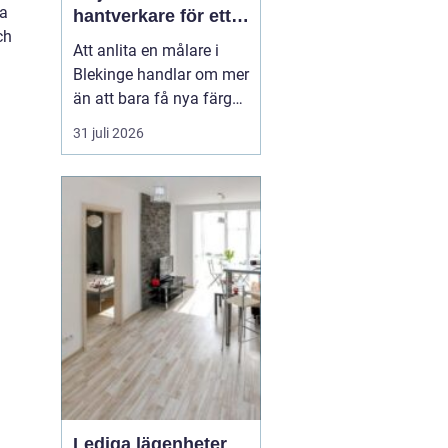
ka
hantverkare för ett
ch
hållbart resultat
Att anlita en målare i
Blekinge handlar om mer
än att bara få nya färger
på väggarna. En skicklig
31 juli 2026
målare kan förvandla ett
slitet hus till ett ombonat
hem, skydda fasaden
mot väder och vind och
höja värdet på hela
fastigheten. Samtidigt
innebär fel v...
Lediga lägenheter