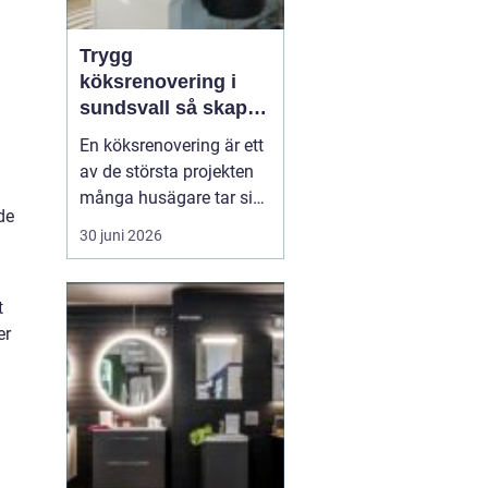
Trygg
köksrenovering i
sundsvall så skapar
du ett kök som
En köksrenovering är ett
håller länge
av de största projekten
många husägare tar sig
de
an. Kostnaderna är ofta
30 juni 2026
höga, arbetet påverkar
vardagen och resultatet
ska hålla i många år. För
t
den som planerar
er
köksrenovering...