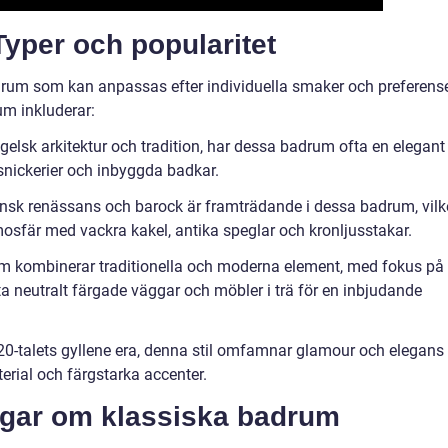
yper och popularitet
adrum som kan anpassas efter individuella smaker och preferense
m inkluderar:
ngelsk arkitektur och tradition, har dessa badrum ofta en elegant
 snickerier och inbyggda badkar.
fransk renässans och barock är framträdande i dessa badrum, vilk
osfär med vackra kakel, antika speglar och kronljusstakar.
m kombinerar traditionella och moderna element, med fokus på
ta neutralt färgade väggar och möbler i trä för en inbjudande
920-talets gyllene era, denna stil omfamnar glamour och elegans
rial och färgstarka accenter.
ngar om klassiska badrum