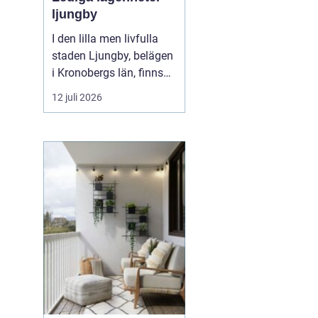
ljungby
I den lilla men livfulla
staden Ljungby, belägen
i Kronobergs län, finns
en dynamisk marknad
12 juli 2026
för bostadssökande.
Lediga lägenheter
Ljungby
har blivit ett hett
ämne för många, då
staden erbjuder en u...