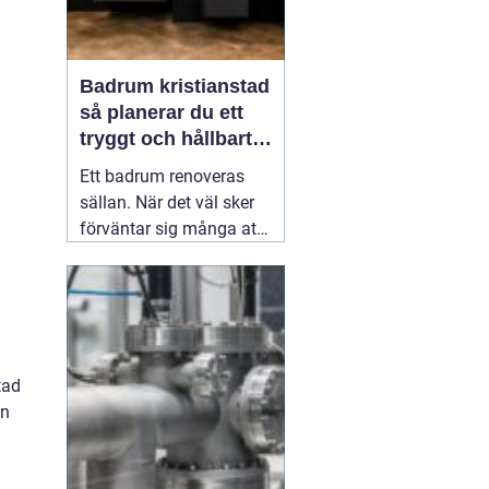
Badrum kristianstad
så planerar du ett
tryggt och hållbart
badrumsprojekt
Ett badrum renoveras
sällan. När det väl sker
förväntar sig många att
resultatet ska hålla i
2030 år. Därför spelar
planering, materialval
och val av hantverkare
stor roll. För den som
tad
funderar på
03 juni 2026
ån