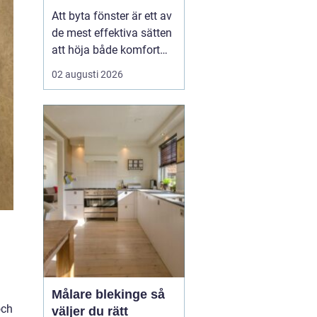
val
Att byta fönster är ett av
de mest effektiva sätten
att höja både komfort
och värde på ett hus. I
02 augusti 2026
Dalarna spelar
dessutom husets
utseende och tradition
stor roll. Många vill
kombinera bättre
energiprestanda med
klassisk karaktär,
oavsett om huset lig...
Målare blekinge så
och
väljer du rätt