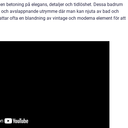
n betoning på elegans, detaljer och tidlöshet. Dessa badrum
skt och avslappnande utrymme där man kan njuta av bad och
fattar ofta en blandning av vintage och moderna element för att