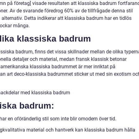
mn på företag] visade resultaten att klassiska badrum fortfaran
ner. Av de svarande föredrog 60% av de tillfrågade denna stil
alternativ. Detta indikerar att klassiska badrum har en tidlös
 lockar många.
olika klassiska badrum
assiska badrum, finns det vissa skillnader mellan de olika typern
onella detaljer och material, medan fransk klassisk betonar
t amerikanska klassiska badrummet är mer inriktat på
dan art deco-klassiska badrummet sticker ut med sin exotism oc
 nackdelar med klassiska badrum
iska badrum:
ar en oföränderlig stil som inte blir omodern över tid.
gkvalitativa material och hantverk kan klassiska badrum hålla