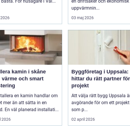
 bästa. För husägare i Val...
en driftsäker och ekonomisk
uppvärmnin...
 2026
03 maj 2026
llera kamin i skåne
Byggföretag i Uppsala:
g värme och smart
hittar du rätt partner för
tering
projekt
stallera en kamin handlar om
Att välja rätt bygg Uppsala ä
 mer än att sätta in en
avgörande för om ett projekt 
d. En väl planerad installati...
som p...
l 2026
02 april 2026