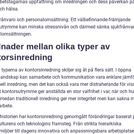
betstagarnas uppfattning om inredningen och dess påverkan p
och hälsa.
frånvaro och personalomsättning: Ett välbefinnande-främjande
utrymme kan minska stressnivån och därmed sänka sjukfrånva
lomsättningen.
lnader mellan olika typer av
torsinredning
 typerna av kontorsinredning skiljer sig åt på flera sätt. I öppna
landskap kan samarbete och kommunikation vara enklare jämf
nell inredning, men det kan också vara mer distraherande för vis
t kontorsutrymme ger anställda en stor valfrihet i var, när och hu
 medan traditionell inredning ger mer integritet men kan sakna m
arbete.
istorien har kontorsinredning genomgått förändringar baserat 
lturens och teknologins framsteg. Från strikta hierarkiska
miljöer till dagens innovativa och anpassningsbara arbetsplatser