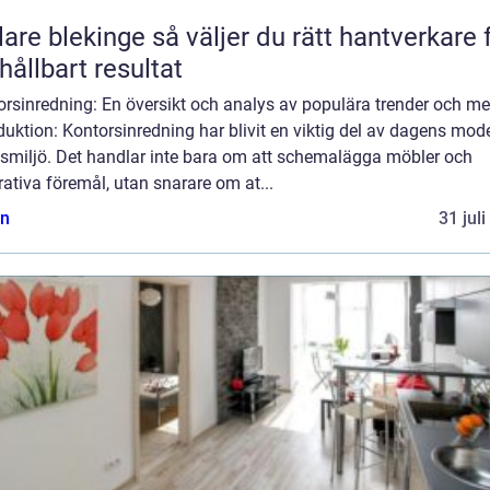
kinge så väljer du rätt hantverkare för
 hållbart resultat
orsinredning: En översikt och analys av populära trender och me
duktion: Kontorsinredning har blivit en viktig del av dagens mod
tsmiljö. Det handlar inte bara om att schemalägga möbler och
ativa föremål, utan snarare om at...
n
31 jul