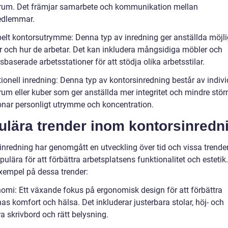
rum. Det främjar samarbete och kommunikation mellan
dlemmar.
ibelt kontorsutrymme: Denna typ av inredning ger anställda möjli
ar och hur de arbetar. Det kan inkludera mångsidiga möbler och
tsbaserade arbetsstationer för att stödja olika arbetsstilar.
tionell inredning: Denna typ av kontorsinredning består av indivi
rum eller kuber som ger anställda mer integritet och mindre stör
onar personligt utrymme och koncentration.
ulära trender inom kontorsinredn
inredning har genomgått en utveckling över tid och vissa trende
opulära för att förbättra arbetsplatsens funktionalitet och estetik
xempel på dessa trender:
nomi: Ett växande fokus på ergonomisk design för att förbättra
as komfort och hälsa. Det inkluderar justerbara stolar, höj- och
a skrivbord och rätt belysning.