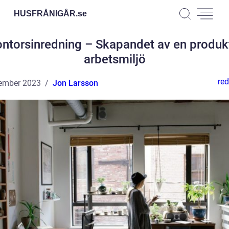
HUSFRÅNIGÅR.
se
ntorsinredning – Skapandet av en produk
arbetsmiljö
red
ember 2023
Jon Larsson