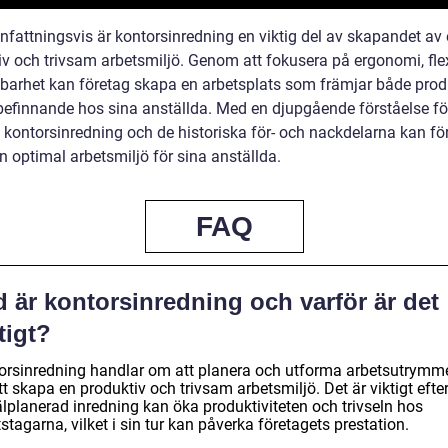
attningsvis är kontorsinredning en viktig del av skapandet av
v och trivsam arbetsmiljö. Genom att fokusera på ergonomi, flexi
lbarhet kan företag skapa en arbetsplats som främjar både produ
befinnande hos sina anställda. Med en djupgående förståelse för
v kontorsinredning och de historiska för- och nackdelarna kan fö
n optimal arbetsmiljö för sina anställda.
FAQ
 är kontorsinredning och varför är det
tigt?
orsinredning handlar om att planera och utforma arbetsutrymm
tt skapa en produktiv och trivsam arbetsmiljö. Det är viktigt eft
älplanerad inredning kan öka produktiviteten och trivseln hos
stagarna, vilket i sin tur kan påverka företagets prestation.