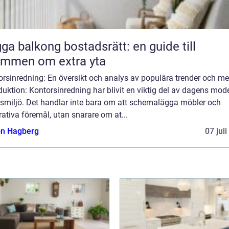
ga balkong bostadsrätt: en guide till
ömmen om extra yta
orsinredning: En översikt och analys av populära trender och me
duktion: Kontorsinredning har blivit en viktig del av dagens mod
tsmiljö. Det handlar inte bara om att schemalägga möbler och
ativa föremål, utan snarare om at...
n Hagberg
07 jul