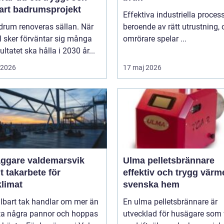
bart badrumsprojekt
Effektiva industriella process
drum renoveras sällan. När
beroende av rätt utrustning,
l sker förväntar sig många
omrörare spelar ...
sultatet ska hålla i 2030 år...
i 2026
17 maj 2026
äggare valdemarsvik
Ulma pelletsbrännare
t takarbete för
effektiv och trygg värm
klimat
svenska hem
llbart tak handlar om mer än
En ulma pelletsbrännare är
yta några pannor och hoppas
utvecklad för husägare som v