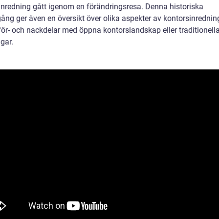
inredning gått igenom en förändringsresa. Denna historiska
ng ger även en översikt över olika aspekter av kontorsinrednin
ör- och nackdelar med öppna kontorslandskap eller traditionell
gar.