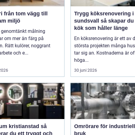
g till
Trygg köksrenovering i
am miljö
sundsvall så skapar du ett
kök som håller länge
l genomtänkt målning
ar om mer än färg på
En köksrenovering är ett av 
. Rätt kulörer, noggrant
största projekten många hu
rbete och e...
tar sig an. Kostnaderna är of
höga...
 2026
30 juni 2026
m kristianstad så
Omrörare för industriell
rar du ett tryggt och
bruk