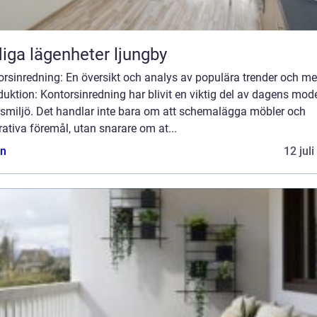
iga lägenheter ljungby
orsinredning: En översikt och analys av populära trender och me
duktion: Kontorsinredning har blivit en viktig del av dagens mod
tsmiljö. Det handlar inte bara om att schemalägga möbler och
ativa föremål, utan snarare om at...
n
12 jul