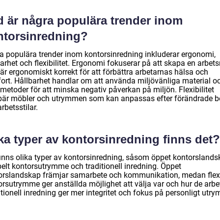
d är några populära trender inom
ntorsinredning?
a populära trender inom kontorsinredning inkluderar ergonomi,
arhet och flexibilitet. Ergonomi fokuserar på att skapa en arbets
är ergonomiskt korrekt för att förbättra arbetarnas hälsa och
ort. Hållbarhet handlar om att använda miljövänliga material o
metoder för att minska negativ påverkan på miljön. Flexibilitet
bär möbler och utrymmen som kan anpassas efter förändrade 
rbetsstilar.
ka typer av kontorsinredning finns det?
finns olika typer av kontorsinredning, såsom öppet kontorslands
belt kontorsutrymme och traditionell inredning. Öppet
orslandskap främjar samarbete och kommunikation, medan flexi
rsutrymme ger anställda möjlighet att välja var och hur de arbet
tionell inredning ger mer integritet och fokus på personligt utr