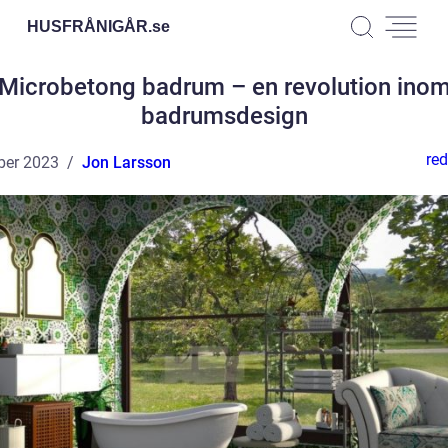
HUSFRÅNIGÅR.
se
Microbetong badrum – en revolution ino
badrumsdesign
red
ber 2023
Jon Larsson