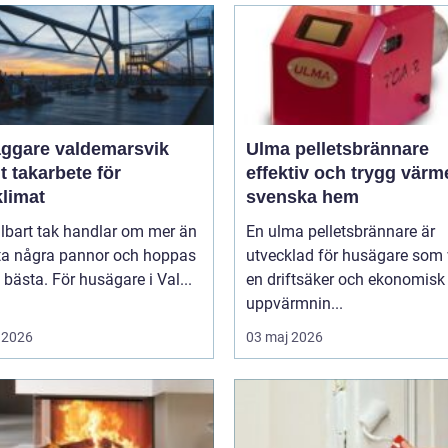
äggare valdemarsvik
Ulma pelletsbrännare
t takarbete för
effektiv och trygg värm
klimat
svenska hem
llbart tak handlar om mer än
En ulma pelletsbrännare är
yta några pannor och hoppas
utvecklad för husägare som v
 bästa. För husägare i Val...
en driftsäker och ekonomisk
uppvärmnin...
 2026
03 maj 2026