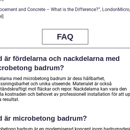
rocement and Concrete – What is the Difference?”, LondonMicro
el]
FAQ
d är fördelarna och nackdelarna med
crobetong badrum?
elarna med microbetong badrum är dess hållbarhet,
ssningsbarhet och unika utseende. Materialet är också
tåndskraftigt mot fläckar och repor. Nackdelarna kan vara den
ala kostnaden och behovet av professionell installation för att 
 resultat.
d är microbetong badrum?
obetong badrum är en moderniserad koncept inom badrumsdes