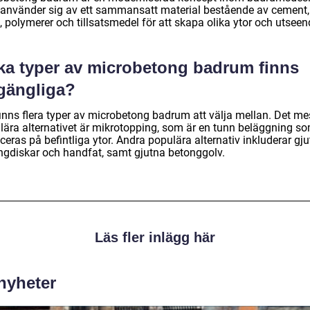
använder sig av ett sammansatt material bestående av cement,
 polymerer och tillsatsmedel för att skapa olika ytor och utseen
lka typer av microbetong badrum finns
lgängliga?
finns flera typer av microbetong badrum att välja mellan. Det me
lära alternativet är mikrotopping, som är en tunn beläggning s
ceras på befintliga ytor. Andra populära alternativ inkluderar gj
ngdiskar och handfat, samt gjutna betonggolv.
Läs fler inlägg här
 nyheter