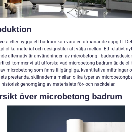
oduktion
overa eller bygga ett badrum kan vara en utmanande uppgift. Det
 olika material och designstilar att välja mellan. Ett relativt ny
de alternativ är användningen av microbetong i badrumsdesign
rtikel kommer vi att utforska vad microbetong badrum är, de oli
 av microbetong som finns tillgängliga, kvantitativa mätningar 
lets prestanda, skillnaderna mellan olika typer av microbetong
 historisk genomgång av materialets för- och nackdelar.
rsikt över microbetong badrum