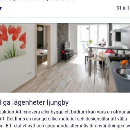
n
31 jul
iga lägenheter ljungby
oduktion Att renovera eller bygga ett badrum kan vara en utman
ft. Det finns en mängd olika material och designstilar att välja
n. Ett relativt nytt och spännande alternativ är användningen a