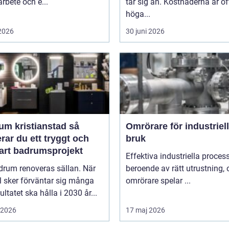
rbete och e...
tar sig an. Kostnaderna är of
höga...
 2026
30 juni 2026
m kristianstad så
Omrörare för industriell
rar du ett tryggt och
bruk
bart badrumsprojekt
Effektiva industriella process
drum renoveras sällan. När
beroende av rätt utrustning,
l sker förväntar sig många
omrörare spelar ...
sultatet ska hålla i 2030 år...
i 2026
17 maj 2026