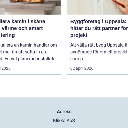
llera kamin i skåne
Byggföretag i Uppsala:
g värme och smart
hittar du rätt partner för
tering
projekt
stallera en kamin handlar om
Att välja rätt bygg Uppsala ä
 mer än att sätta in en
avgörande för om ett projekt 
d. En väl planerad installati...
som p...
l 2026
02 april 2026
Adress