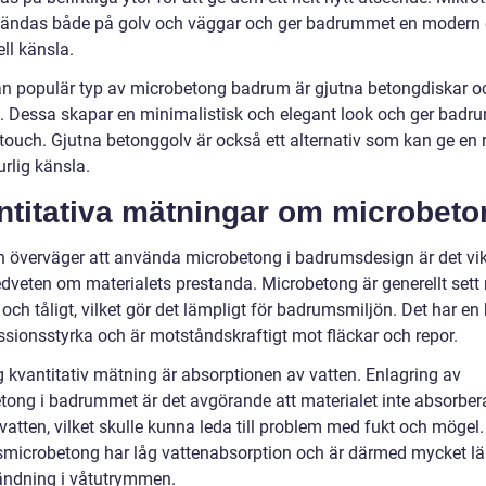
ändas både på golv och väggar och ger badrummet en modern
ell känsla.
n populär typ av microbetong badrum är gjutna betongdiskar o
. Dessa skapar en minimalistisk och elegant look och ger bad
touch. Gjutna betonggolv är också ett alternativ som kan ge en r
rlig känsla.
ntitativa mätningar om microbeto
 överväger att använda microbetong i badrumsdesign är det vikt
dveten om materialets prestanda. Microbetong är generellt sett
 och tåligt, vilket gör det lämpligt för badrumsmiljön. Det har en
sionsstyrka och är motståndskraftigt mot fläckar och repor.
g kvantitativ mätning är absorptionen av vatten. Enlagring av
tong i badrummet är det avgörande att materialet inte absorbera
atten, vilket skulle kunna leda till problem med fukt och mögel.
tsmicrobetong har låg vattenabsorption och är därmed mycket l
ändning i våtutrymmen.