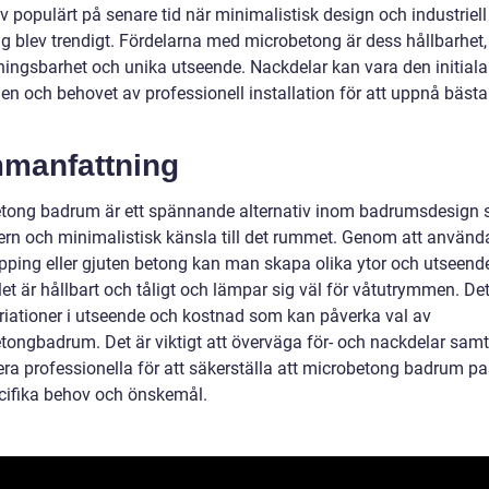
 populärt på senare tid när minimalistisk design och industriell
ng blev trendigt. Fördelarna med microbetong är dess hållbarhet,
ingsbarhet och unika utseende. Nackdelar kan vara den initiala
en och behovet av professionell installation för att uppnå bästa
.
manfattning
tong badrum är ett spännande alternativ inom badrumsdesign 
rn och minimalistisk känsla till det rummet. Genom att använd
pping eller gjuten betong kan man skapa olika ytor och utseend
et är hållbart och tåligt och lämpar sig väl för våtutrymmen. Det
riationer i utseende och kostnad som kan påverka val av
tongbadrum. Det är viktigt att överväga för- och nackdelar samt
era professionella för att säkerställa att microbetong badrum p
cifika behov och önskemål.