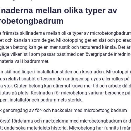
lnaderna mellan olika typer av
robetongbadrum
e främsta skillnaderna mellan olika typer av microbetongbadru
et och känslan som de ger. Mikrotopping ger en slät och polerad
juten betong kan ge en mer rustik och texturerad känsla. Det är 
rväga vilken stil som passar bäst med den övergripande inredni
materialval i badrummet.
n skillnad ligger i installationstiden och kostnaden. Mikrotoppi
as relativt snabbt eftersom den antingen sprayas eller rullas på
iga ytor. Gjuten betong kan däremot kräva mer tid och arbete då 
jutas på plats. Kostnaden för microbetong varierar beroende på
ypen, installatör och badrummets storlek.
sk genomgång av för- och nackdelar med microbetong badrum
 förstå fördelarna och nackdelarna med microbetongbadrum är d
att undersöka materialets historia. Microbetong har funnits i må