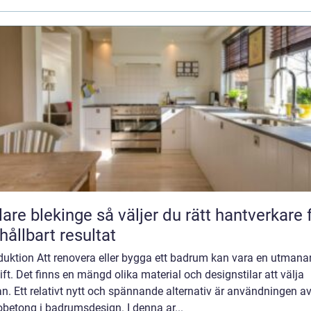
kinge så väljer du rätt hantverkare för
 hållbart resultat
oduktion Att renovera eller bygga ett badrum kan vara en utman
ft. Det finns en mängd olika material och designstilar att välja
n. Ett relativt nytt och spännande alternativ är användningen a
betong i badrumsdesign. I denna ar...