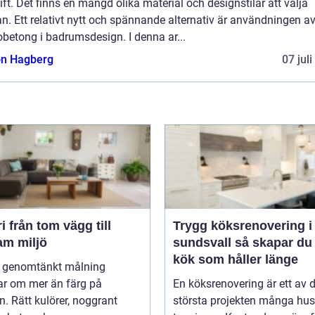
ft. Det finns en mängd olika material och designstilar att välja
n. Ett relativt nytt och spännande alternativ är användningen a
betong i badrumsdesign. I denna ar...
n Hagberg
07 jul
g till
Trygg köksrenovering i
am miljö
sundsvall så skapar du ett
kök som håller länge
l genomtänkt målning
ar om mer än färg på
En köksrenovering är ett av 
. Rätt kulörer, noggrant
största projekten många hu