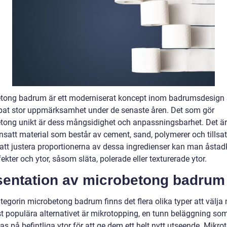
tong badrum är ett moderniserat koncept inom badrumsdesign
pat stor uppmärksamhet under de senaste åren. Det som gör
tong unikt är dess mångsidighet och anpassningsbarhet. Det är
att material som består av cement, sand, polymerer och tillsa
tt justera proportionerna av dessa ingredienser kan man åst
fekter och ytor, såsom släta, polerade eller texturerade ytor.
sentation av microbetong badrum
egorin microbetong badrum finns det flera olika typer att välja 
t populära alternativet är mikrotopping, en tunn beläggning so
as på befintliga ytor för att ge dem ett helt nytt utseende. Mikr