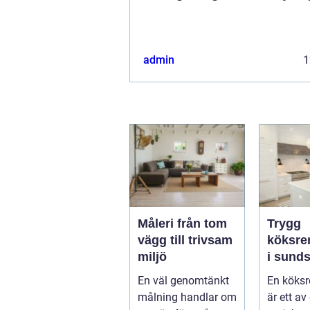
admin
1
Måleri från tom
Trygg
vägg till trivsam
köksre
miljö
i sundsv
skapar 
En väl genomtänkt
En köksr
kök so
målning handlar om
är ett av
länge