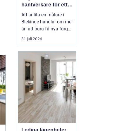
hantverkare för ett
hållbart resultat
Att anlita en målare i
Blekinge handlar om mer
än att bara få nya färger
på väggarna. En skicklig
31 juli 2026
målare kan förvandla ett
slitet hus till ett ombonat
hem, skydda fasaden
mot väder och vind och
höja värdet på hela
fastigheten. Samtidigt
innebär fel v...
Lediga lägenheter