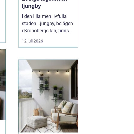
ljungby
I den lilla men livfulla
staden Ljungby, belägen
i Kronobergs län, finns
en dynamisk marknad
12 juli 2026
för bostadssökande.
Lediga lägenheter
Ljungby
har blivit ett hett
ämne för många, då
staden erbjuder en u...