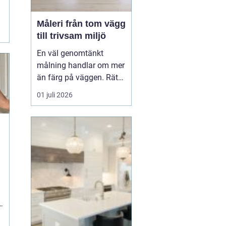
Måleri från tom vägg
till trivsam miljö
En väl genomtänkt
målning handlar om mer
än färg på väggen. Rätt
kulörer, noggrant
01 juli 2026
underarbete och en
genomtänkt plan kan
förändra hur ett hem
eller en arbetsplats
upplevs. Med
måleri
går
det att s...