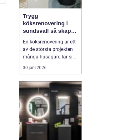
Trygg
köksrenovering i
sundsvall så skapar
du ett kök som
En köksrenovering är ett
håller länge
av de största projekten
många husägare tar sig
an. Kostnaderna är ofta
30 juni 2026
höga, arbetet påverkar
vardagen och resultatet
ska hålla i många år. För
den som planerar
köksrenovering...