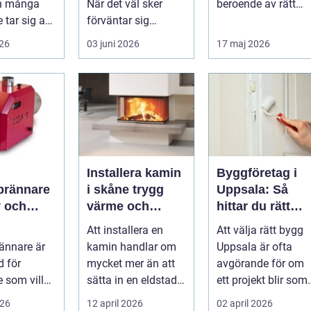
en många
När det väl sker
beroende av rätt
 tar sig an.
förväntar sig
utrustning, och
rna är ofta
många att resultatet
omrörare spelar ...
026
03 juni 2026
17 maj 2026
ska hålla i 2030 år...
Installera kamin
Byggföretag i
sbrännare
i skåne trygg
Uppsala: Så
v och
värme och
hittar du rätt
ärme för
smart
partner för ditt
Att installera en
Att välja rätt bygg
a hem
investering
projekt
rännare är
kamin handlar om
Uppsala är ofta
d för
mycket mer än att
avgörande för om
 som vill
sätta in en eldstad.
ett projekt blir som
iftsäker och
En väl planerad
p...
026
12 april 2026
02 april 2026