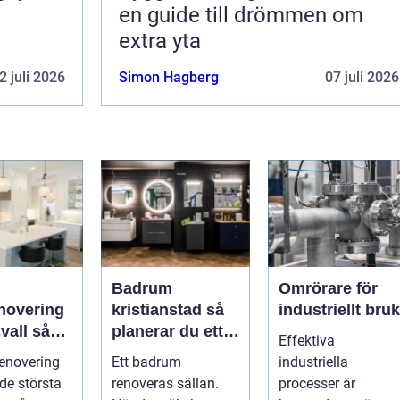
en guide till drömmen om
extra yta
2 juli 2026
Simon Hagberg
07 juli 2026
Badrum
Omrörare för
novering
kristianstad så
industriellt bruk
all så
planerar du ett
Effektiva
du ett
tryggt och
enovering
Ett badrum
industriella
m håller
hållbart
 de största
renoveras sällan.
processer är
badrumsprojekt