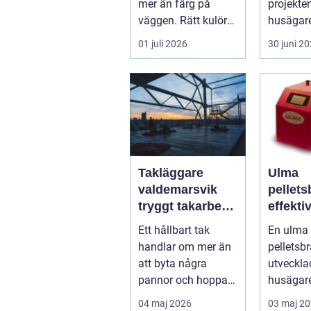
mer än färg på
projekt
väggen. Rätt kulörer,
husägare
noggrant
Kostnade
01 juli 2026
30 juni 2
underarbete och e...
höga...
Takläggare
Ulma
valdemarsvik
pellet
tryggt takarbete
effekti
för kustklimat
trygg v
Ett hållbart tak
En ulma
svensk
handlar om mer än
pelletsb
att byta några
utveckla
pannor och hoppas
husägare
på det bästa. För
ha en dr
04 maj 2026
03 maj 2