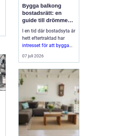
Bygga balkong
bostadsrätt: en
guide till drömmen
om extra yta
I en tid där bostadsyta är
hett eftertraktad har
intresset för att bygga
balkong
07 juli 2026
bostadsrättsförening
ökat
markant. En
balkon...