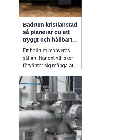
Badrum kristianstad
så planerar du ett
tryggt och hållbart
badrumsprojekt
Ett badrum renoveras
sällan. När det väl sker
förväntar sig många att
resultatet ska hålla i
2030 år. Därför spelar
planering, materialval
och val av hantverkare
stor roll. För den som
funderar på
03 juni 2026