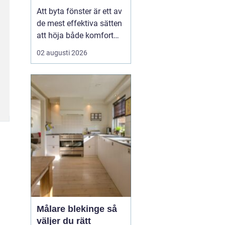
val
Att byta fönster är ett av
de mest effektiva sätten
att höja både komfort
och värde på ett hus. I
02 augusti 2026
Dalarna spelar
dessutom husets
utseende och tradition
stor roll. Många vill
kombinera bättre
energiprestanda med
klassisk karaktär,
oavsett om huset lig...
Målare blekinge så
väljer du rätt