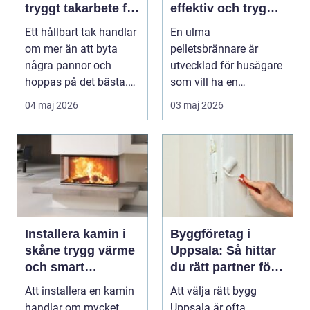
tryggt takarbete för
effektiv och trygg
kustklimat
värme för svenska
Ett hållbart tak handlar
En ulma
hem
om mer än att byta
pelletsbrännare är
några pannor och
utvecklad för husägare
hoppas på det bästa.
som vill ha en
För husägare i Val...
driftsäker och
04 maj 2026
03 maj 2026
ekonomisk
uppvärmnin...
Installera kamin i
Byggföretag i
skåne trygg värme
Uppsala: Så hittar
och smart
du rätt partner för
investering
ditt projekt
Att installera en kamin
Att välja rätt bygg
handlar om mycket
Uppsala är ofta