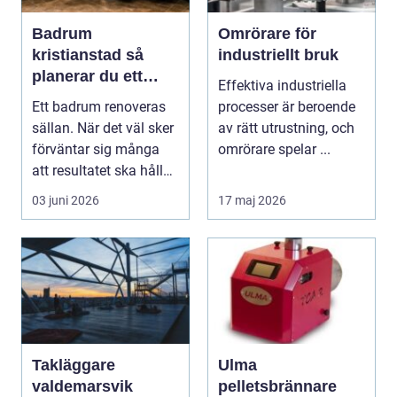
Badrum
Omrörare för
kristianstad så
industriellt bruk
planerar du ett
Effektiva industriella
tryggt och hållbart
Ett badrum renoveras
processer är beroende
badrumsprojekt
sällan. När det väl sker
av rätt utrustning, och
förväntar sig många
omrörare spelar ...
att resultatet ska hålla i
2030 år...
03 juni 2026
17 maj 2026
Takläggare
Ulma
valdemarsvik
pelletsbrännare