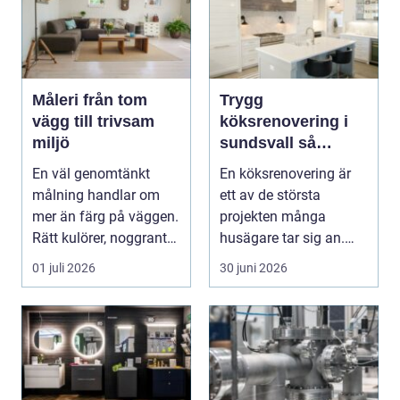
Måleri från tom
Trygg
vägg till trivsam
köksrenovering i
miljö
sundsvall så
skapar du ett kök
En väl genomtänkt
En köksrenovering är
som håller länge
målning handlar om
ett av de största
mer än färg på väggen.
projekten många
Rätt kulörer, noggrant
husägare tar sig an.
underarbete och e...
Kostnaderna är ofta
01 juli 2026
30 juni 2026
höga...