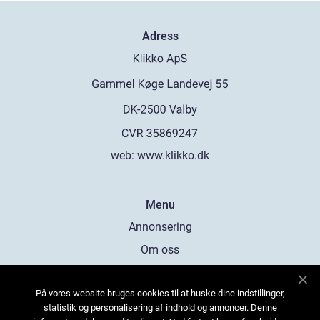
Adress
web:
www.klikko.dk
Menu
Annonsering
Om oss
Cookies
På vores website bruges cookies til at huske dine indstillinger,
Kontakta oss
statistik og personalisering af indhold og annoncer. Denne
Sitemap