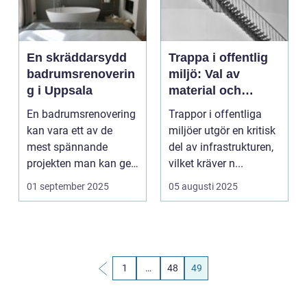
En skräddarsydd
Trappa i offentlig
badrumsrenoverin
miljö: Val av
g i Uppsala
material och
leverantör
En badrumsrenovering
Trappor i offentliga
kan vara ett av de
miljöer utgör en kritisk
mest spännande
del av infrastrukturen,
projekten man kan ge
vilket kräver n...
sig in på som...
01 september 2025
05 augusti 2025
1
…
48
49