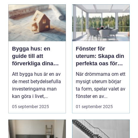
Bygga hus: en
Fönster för
guide till att
uterum: Skapa din
förverkliga dina
perfekta oas för
bostadsdrömmar
alla årstider
Att bygga hus är en av
När drömmarna om ett
de mest betydelsefulla
mysigt uterum börjar
investeringarna man
ta form, spelar valet av
kan göra i livet,
fönster en av...
b&arin...
05 september 2025
01 september 2025