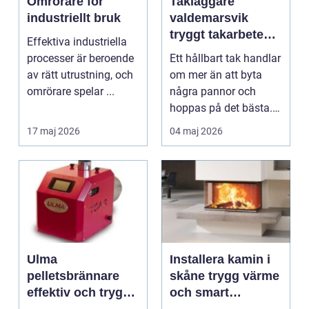
Omrörare för
Takläggare
industriellt bruk
valdemarsvik
tryggt takarbete
Effektiva industriella
för kustklimat
processer är beroende
Ett hållbart tak handlar
av rätt utrustning, och
om mer än att byta
omrörare spelar ...
några pannor och
hoppas på det bästa.
För husägare i Val...
17 maj 2026
04 maj 2026
Ulma
Installera kamin i
pelletsbrännare
skåne trygg värme
effektiv och trygg
och smart