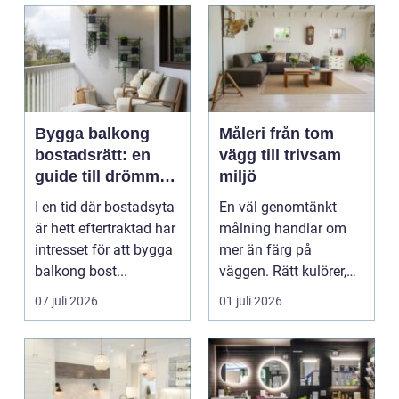
Bygga balkong
Måleri från tom
bostadsrätt: en
vägg till trivsam
guide till drömmen
miljö
om extra yta
I en tid där bostadsyta
En väl genomtänkt
är hett eftertraktad har
målning handlar om
intresset för att bygga
mer än färg på
balkong bost...
väggen. Rätt kulörer,
noggrant underarbete
07 juli 2026
01 juli 2026
och e...