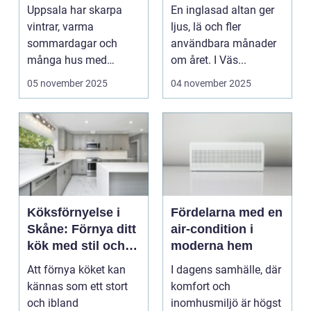
komfort året runt
extra rum
Uppsala har skarpa
En inglasad altan ger
vintrar, varma
ljus, lä och fler
sommardagar och
användbara månader
många hus med
om året. I Väs...
elvärme. I den mixen
05 november 2025
04 november 2025
blir...
Köksförnyelse i
Fördelarna med en
Skåne: Förnya ditt
air-condition i
kök med stil och
moderna hem
hållbarhet
Att förnya köket kan
I dagens samhälle, där
kännas som ett stort
komfort och
och ibland
inomhusmiljö är högst