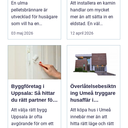
värme för svenska
investering
En ulma
Att installera en kamin
hem
pelletsbrännare är
handlar om mycket
utvecklad för husägare
mer än att sätta in en
som vill ha en
eldstad. En väl
driftsäker och
planerad installati...
03 maj 2026
12 april 2026
ekonomisk
uppvärmnin...
Byggföretag i
Överlåtelsebesiktn
Uppsala: Så hittar
ing Umeå tryggare
du rätt partner för
husaffär i
ditt projekt
norrländskt klimat
Att välja rätt bygg
Att köpa hus i Umeå
Uppsala är ofta
innebär mer än att
avgörande för om ett
hitta rätt läge och rätt