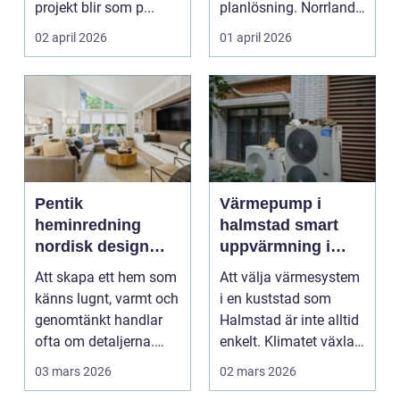
projekt blir som p...
planlösning. Norrlands
klimat ställe...
02 april 2026
01 april 2026
Pentik
Värmepump i
heminredning
halmstad smart
nordisk design
uppvärmning i
som gör hemmet
kustklimat
Att skapa ett hem som
Att välja värmesystem
personligt
känns lugnt, varmt och
i en kuststad som
genomtänkt handlar
Halmstad är inte alltid
ofta om detaljerna.
enkelt. Klimatet växlar
Färger, material...
snabbt, vint...
03 mars 2026
02 mars 2026