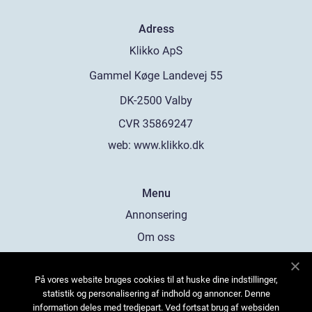
Adress
web:
www.klikko.dk
Menu
Annonsering
Om oss
Cookies
På vores website bruges cookies til at huske dine indstillinger,
Kontakta oss
statistik og personalisering af indhold og annoncer. Denne
Sitemap
information deles med tredjepart. Ved fortsat brug af websiden