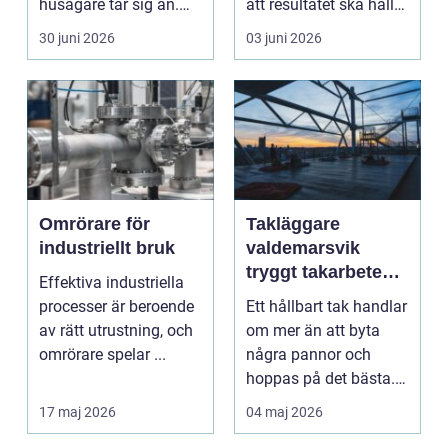
husägare tar sig an.
att resultatet ska hålla
Kostnaderna är ofta
i 2030 år...
30 juni 2026
03 juni 2026
höga...
Omrörare för
Takläggare
industriellt bruk
valdemarsvik
tryggt takarbete
Effektiva industriella
för kustklimat
processer är beroende
Ett hållbart tak handlar
av rätt utrustning, och
om mer än att byta
omrörare spelar ...
några pannor och
hoppas på det bästa.
För husägare i Val...
17 maj 2026
04 maj 2026