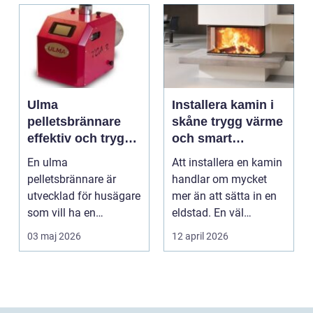
Ulma
Installera kamin i
pelletsbrännare
skåne trygg värme
effektiv och trygg
och smart
värme för svenska
investering
En ulma
Att installera en kamin
hem
pelletsbrännare är
handlar om mycket
utvecklad för husägare
mer än att sätta in en
som vill ha en
eldstad. En väl
driftsäker och
planerad installati...
03 maj 2026
12 april 2026
ekonomisk
uppvärmnin...