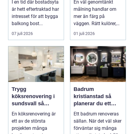
I en tid där bostadsyta
En väl genomtänkt
är hett eftertraktad har
målning handlar om
intresset för att bygga
mer än färg på
balkong bost...
väggen. Rätt kulörer,
noggrant underarbete
07 juli 2026
01 juli 2026
och e...
Trygg
Badrum
köksrenovering i
kristianstad så
sundsvall så
planerar du ett
skapar du ett kök
tryggt och hållbart
En köksrenovering är
Ett badrum renoveras
som håller länge
badrumsprojekt
ett av de största
sällan. När det väl sker
projekten många
förväntar sig många