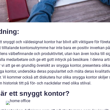
dning:
tt snyggt och väldesignat kontor har blivit allt viktigare för företa
t tilltalande kontorsutrymme har inte bara en positiv inverkan på
ens välbefinnande och produktivitet, utan kan även locka till si
lla medarbetare och ge ett gott intryck på besökare. I denna arti
i att ge en grundlig översikt av snygga kontor, presentera olika
ga kontor, undersöka deras popularitet och mäta deras kvalitati
. Vi kommer också att diskutera hur olika snygga kontor skiljer 
n historisk titt på för- och nackdelar med olika stilval.
är ett snyggt kontor?