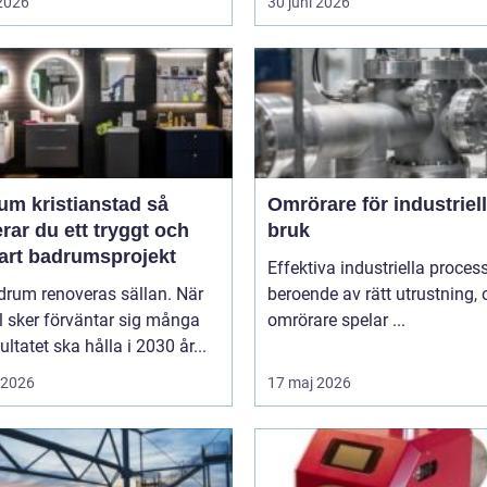
 2026
30 juni 2026
m kristianstad så
Omrörare för industriell
rar du ett tryggt och
bruk
bart badrumsprojekt
Effektiva industriella process
drum renoveras sällan. När
beroende av rätt utrustning,
l sker förväntar sig många
omrörare spelar ...
sultatet ska hålla i 2030 år...
i 2026
17 maj 2026