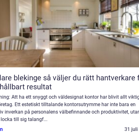
kinge så väljer du rätt hantverkare för
 hållbart resultat
ning: Att ha ett snyggt och väldesignat kontor har blivit allt vikti
öretag. Ett estetiskt tilltalande kontorsutrymme har inte bara en
iv inverkan på personalens välbefinnande och produktivitet, uta
locka till sig talangf...
n
31 jul