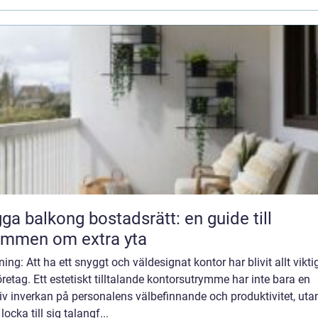
ga balkong bostadsrätt: en guide till
ömmen om extra yta
ning: Att ha ett snyggt och väldesignat kontor har blivit allt vikti
öretag. Ett estetiskt tilltalande kontorsutrymme har inte bara en
iv inverkan på personalens välbefinnande och produktivitet, uta
locka till sig talangf...