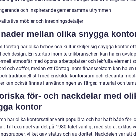
ungerande och inspirerande gemensamma utrymmen
alitativa möbler och inredningsdetaljer
lnader mellan olika snygga konto
 företag har olika behov och kultur skiljer sig snygga kontor oft
il och design. En startup inom teknikbranschen kan ha en avsl
ormell atmosfär med öppna arbetsplatser och lekfulla element 
ord och soffor, medan ett företag inom finanssektorn kan ha en
och traditionell stil med enskilda kontorsrum och eleganta möble
der kan också finnas i användningen av färger, material och tem
oriska för- och nackdelar med oli
gga kontor
en har olika kontorsstilar varit populära och har haft både för- 
r. Till exempel var det på 1980-talet vanligt med stora, exklusiv
ingsgrupper, vilket gav status och auktoritet. Nackdelen var att d