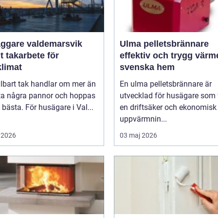
äggare valdemarsvik
Ulma pelletsbrännare
t takarbete för
effektiv och trygg värm
klimat
svenska hem
llbart tak handlar om mer än
En ulma pelletsbrännare är
yta några pannor och hoppas
utvecklad för husägare som v
 bästa. För husägare i Val...
en driftsäker och ekonomisk
uppvärmnin...
 2026
03 maj 2026