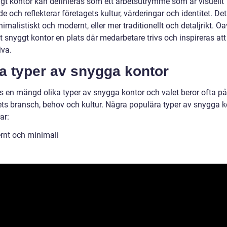
ggt kontor kan definieras som ett arbetsutrymme som är visuellt
nde och reflekterar företagets kultur, värderingar och identitet. De
imalistiskt och modernt, eller mer traditionellt och detaljrikt. Oa
ett snyggt kontor en plats där medarbetare trivs och inspireras att
iva.
a typer av snygga kontor
ns en mängd olika typer av snygga kontor och valet beror ofta på
ets bransch, behov och kultur. Några populära typer av snygga k
ar:
rnt och minimali