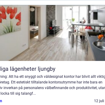
iga lägenheter ljungby
ning: Att ha ett snyggt och väldesignat kontor har blivit allt vikti
öretag. Ett estetiskt tilltalande kontorsutrymme har inte bara en
iv inverkan på personalens välbefinnande och produktivitet, uta
locka till sig talangf...
n
12 jul