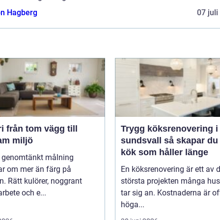
n Hagberg
07 jul
g till
Trygg köksrenovering i
am miljö
sundsvall så skapar du ett
kök som håller länge
l genomtänkt målning
ar om mer än färg på
En köksrenovering är ett av 
. Rätt kulörer, noggrant
största projekten många hu
rbete och e...
tar sig an. Kostnaderna är of
höga...