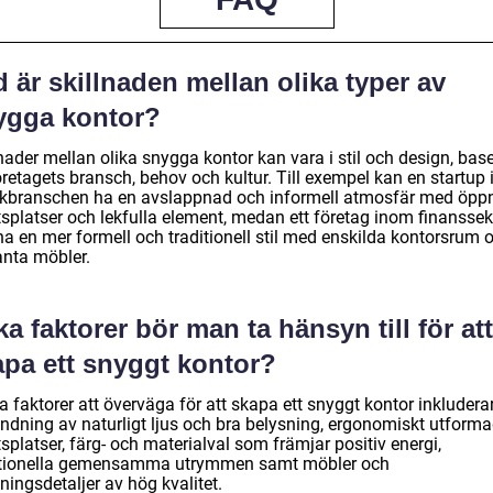
 är skillnaden mellan olika typer av
ygga kontor?
nader mellan olika snygga kontor kan vara i stil och design, bas
öretagets bransch, behov och kultur. Till exempel kan en startup
ikbranschen ha en avslappnad och informell atmosfär med öpp
tsplatser och lekfulla element, medan ett företag inom finanssek
ha en mer formell och traditionell stil med enskilda kontorsrum 
anta möbler.
ka faktorer bör man ta hänsyn till för att
apa ett snyggt kontor?
 faktorer att överväga för att skapa ett snyggt kontor inkludera
ndning av naturligt ljus och bra belysning, ergonomiskt utform
splatser, färg- och materialval som främjar positiv energi,
tionella gemensamma utrymmen samt möbler och
ningsdetaljer av hög kvalitet.