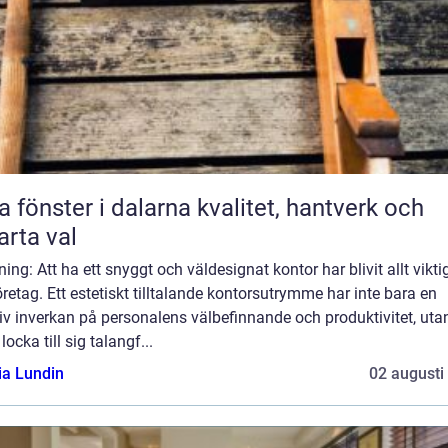
önster i dalarna kvalitet, hantverk och
rta val
ning: Att ha ett snyggt och väldesignat kontor har blivit allt vikti
öretag. Ett estetiskt tilltalande kontorsutrymme har inte bara en
iv inverkan på personalens välbefinnande och produktivitet, uta
locka till sig talangf...
ia Lundin
02 augusti