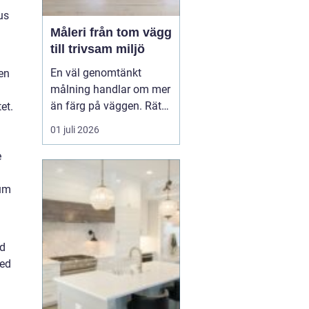
us
Måleri från tom vägg
till trivsam miljö
En väl genomtänkt
en
målning handlar om mer
än färg på väggen. Rätt
et.
kulörer, noggrant
01 juli 2026
underarbete och en
genomtänkt plan kan
e
förändra hur ett hem
eller en arbetsplats
rum
upplevs. Med
måleri
går
det att s...
ad
med