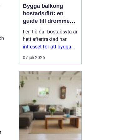
a
Bygga balkong
bostadsrätt: en
guide till drömmen
om extra yta
I en tid där bostadsyta är
ch
hett eftertraktad har
intresset för att bygga
balkong
07 juli 2026
bostadsrättsförening
ökat
markant. En
balkon...
e