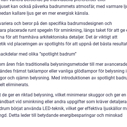
ljuset kan också påverka badrummets atmosfär, med varmare lj
dan kallare ljus ger en mer energisk känsla.
 variera och beror på den specifika badrumsdesignen och
ra placerade runt spegeln för sminkning, längs taket för att ge 
a för att framhäva arkitektoniska detaljer. Det är viktigt att
ik vid placeringen av spotlights för att uppnå det bästa resultat
nackdelar med olika ”spotlight badrum”
m åren från traditionella belysningsmetoder till mer avancerad
vändes främst taklampor eller vanliga glödlampor för belysning i
uggor och ojämn belysning. Med introduktionen av spotlight bad
lt eliminerats.
 de ger en riktad belysning, vilket minimerar skuggor och ger en
ändbart vid sminkning eller andra uppgifter som kräver detaljer
rum börjat använda LED-teknik, vilket ger effektiva ljuskällor 
ängd. Detta leder till betydande energibesparingar och minskad