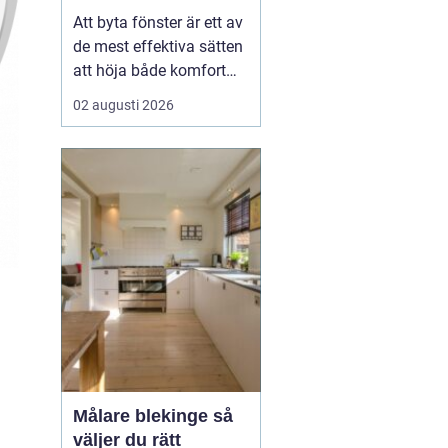
val
Att byta fönster är ett av
de mest effektiva sätten
att höja både komfort
och värde på ett hus. I
02 augusti 2026
Dalarna spelar
dessutom husets
utseende och tradition
stor roll. Många vill
kombinera bättre
energiprestanda med
klassisk karaktär,
oavsett om huset lig...
Målare blekinge så
väljer du rätt