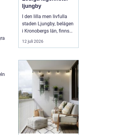
ljungby
I den lilla men livfulla
staden Ljungby, belägen
i Kronobergs län, finns
en dynamisk marknad
gra
12 juli 2026
för bostadssökande.
Lediga lägenheter
Ljungby
har blivit ett hett
ämne för många, då
staden erbjuder en u...
eln