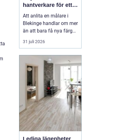
hantverkare för ett
hållbart resultat
Att anlita en målare i
Blekinge handlar om mer
än att bara få nya färger
på väggarna. En skicklig
31 juli 2026
tta
målare kan förvandla ett
slitet hus till ett ombonat
om
hem, skydda fasaden
mot väder och vind och
höja värdet på hela
fastigheten. Samtidigt
innebär fel v...
Lediga lägenheter