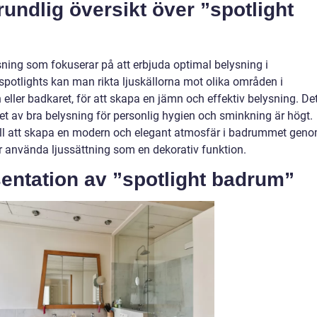
undlig översikt över ”spotlight
ning som fokuserar på att erbjuda optimal belysning i
otlights kan man rikta ljuskällorna mot olika områden i
ler badkaret, för att skapa en jämn och effektiv belysning. De
ovet av bra belysning för personlig hygien och sminkning är högt.
ill att skapa en modern och elegant atmosfär i badrummet gen
ler använda ljussättning som en dekorativ funktion.
entation av ”spotlight badrum”