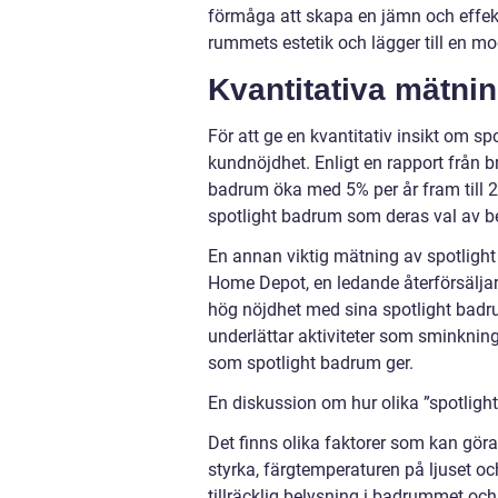
förmåga att skapa en jämn och effekti
rummets estetik och lägger till en m
Kvantitativa mätni
För att ge en kvantitativ insikt om sp
kundnöjdhet. Enligt en rapport från b
badrum öka med 5% per år fram till 20
spotlight badrum som deras val av b
En annan viktig mätning av spotligh
Home Depot, en ledande återförsälja
hög nöjdhet med sina spotlight badr
underlättar aktiviteter som sminkni
som spotlight badrum ger.
En diskussion om hur olika ”spotlight
Det finns olika faktorer som kan göra 
styrka, färgtemperaturen på ljuset och
tillräcklig belysning i badrummet och