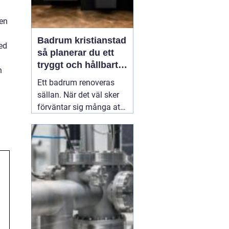
 en
Badrum kristianstad
ed
så planerar du ett
tryggt och hållbart
n
badrumsprojekt
Ett badrum renoveras
sällan. När det väl sker
förväntar sig många att
resultatet ska hålla i
2030 år. Därför spelar
planering, materialval
och val av hantverkare
stor roll. För den som
funderar på
03 juni 2026