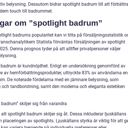
v belysning. Dessutom bidrar spotlight badrum till att förbättr
odern touch till badrummet.
ngar om ”spotlight badrum”
otlight badrums popularitet kan vi titta på försäljningsstatistik o
ranschanalytikern Statista förväntas försäljningen av spotlight
25. Denna prognos tyder på att alltfler privatpersoner väljer
elysning.
t badrum är kundnöjdhet. Enligt en undersökning genomförd av
re av hemförbättringsprodukter, uttryckte 83% av användarna en
um. De noterade fördelarna med en jämnare belysning, som
ng och tandborstning, samt den moderna och eleganta estetiken
 badrum” skiljer sig från varandra
att spotlight badrum skiljer sig åt. Dessa inkluderar ljuskällans
 placeringen av spotlights. Ljuskällans styrka är viktig för att g
 kan variera beroende på individuella preferenser eller