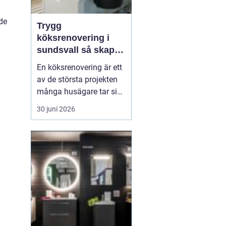
de
Trygg
köksrenovering i
sundsvall så skapar
du ett kök som
En köksrenovering är ett
håller länge
av de största projekten
många husägare tar sig
an. Kostnaderna är ofta
30 juni 2026
höga, arbetet påverkar
vardagen och resultatet
ska hålla i många år. För
den som planerar
köksrenovering...