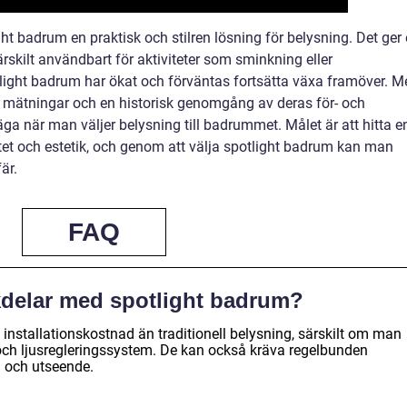
t badrum en praktisk och stilren lösning för belysning. Det ger
ärskilt användbart för aktiviteter som sminkning eller
tlight badrum har ökat och förväntas fortsätta växa framöver. M
ka mätningar och en historisk genomgång av deras för- och
äga när man väljer belysning till badrummet. Målet är att hitta e
et och estetik, och genom att välja spotlight badrum kan man
är.
FAQ
kdelar med spotlight badrum?
installationskostnad än traditionell belysning, särskilt om man
och ljusregleringssystem. De kan också kräva regelbunden
on och utseende.