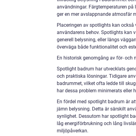
användningar. Färgtemperaturen på 
ger en mer avslappnande atmosfär me
Placeringen av spotlights kan också
användarens behov. Spotlights kan va
generell belysning, eller längs väggarn
överväga både funktionalitet och estet
En historisk genomgång av för- och 
Spotlight badrum har utvecklats geno
och praktiska lösningar. Tidigare an
badrummet, vilket ofta ledde till sk
har dessa problem minimerats eller he
En fördel med spotlight badrum är att
jämn belysning. Detta är särskilt anv
synlighet. Dessutom har spotlight bad
låg energiförbrukning och lång livsl
miljöpåverkan.