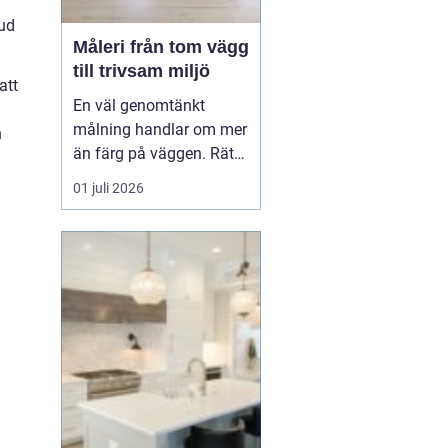
bud
Måleri från tom vägg
till trivsam miljö
att
En väl genomtänkt
målning handlar om mer
n
än färg på väggen. Rätt
kulörer, noggrant
01 juli 2026
underarbete och en
genomtänkt plan kan
förändra hur ett hem
eller en arbetsplats
upplevs. Med
måleri
går
det att s...