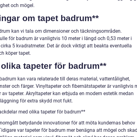
ighet och mögel.
ningar om tapet badrum**
badrum kan vi tala om dimensioner och täckningsområden.
lle för badrum är vanligtvis 10 meter i längd och 0,53 meter i
cirka 5 kvadratmeter. Det är dock viktigt att beakta eventuella
h köper tapet.
 olika tapeter för badrum**
badrum kan vara relaterade till deras material, vattentålighet,
ster och färger. Vinyltapeter och fibernätstapeter är vanligtvis 
r av tapeter. Akryltapeter kan erbjuda en modern estetik medan
eläggning för extra skydd mot fukt.
ackdelar med olika tapeter för badrum**
enomgått betydande innovationer för att möta kundernas behov
Tidigare var tapeter för badrum mer benägna att mögel och ska