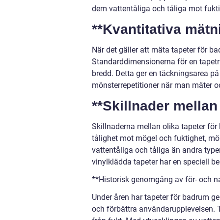
dem vattentåliga och tåliga mot fukt
**Kvantitativa mät
När det gäller att mäta tapeter för 
Standarddimensionerna för en tapetru
bredd. Detta ger en täckningsarea på 
mönsterrepetitioner när man mäter oc
**Skillnader mellan
Skillnaderna mellan olika tapeter för 
tålighet mot mögel och fuktighet, mön
vattentåliga och tåliga än andra type
vinylklädda tapeter har en speciell b
**Historisk genomgång av för- och n
Under åren har tapeter för badrum g
och förbättra användarupplevelsen. 