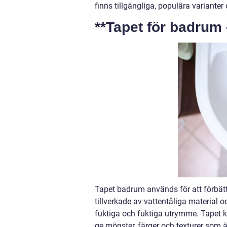
finns tillgängliga, populära variante
**Tapet för badrum 
Tapet badrum används för att förbät
tillverkade av vattentåliga material
fuktiga och fuktiga utrymme. Tapet ka
ge mönster, färger och texturer som 