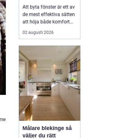
val
Att byta fönster är ett av
de mest effektiva sätten
att höja både komfort
och värde på ett hus. I
02 augusti 2026
Dalarna spelar
dessutom husets
utseende och tradition
stor roll. Många vill
kombinera bättre
energiprestanda med
klassisk karaktär,
oavsett om huset lig...
mme
Målare blekinge så
väljer du rätt