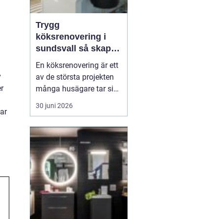
Trygg
köksrenovering i
sundsvall så skapar
du ett kök som
En köksrenovering är ett
håller länge
v
av de största projekten
r
många husägare tar sig
an. Kostnaderna är ofta
30 juni 2026
lar
höga, arbetet påverkar
vardagen och resultatet
ska hålla i många år. För
den som planerar
köksrenovering...