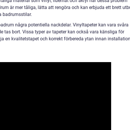
tåliga material som vinyl, fibernät och akryl har dessa problem
m är mer tåliga, lätta att rengöra och kan erbjuda ett brett ut
ka badrumsstilar.
badrum några potentiella nackdelar. Vinyltapeter kan vara svåra 
 tas bort. Vissa typer av tapeter kan också vara känsliga för
älja en kvalitetstapet och korrekt förbereda ytan innan installatio