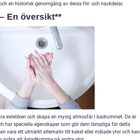
r och en historisk genomgång av deras för- och nackdelar.
– En översikt**
tra estetiken och skapa en mysig atmosfär i badrummet. De är
 och har speciella egenskaper som gör dem lämpliga för detta
n vara ett utmärkt alternativ till kakel eller målade ytor och kan
är svåra att åstadkomma på andra ytor.