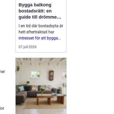
Bygga balkong
bostadsrätt: en
guide till drömmen
om extra yta
I en tid där bostadsyta är
hett eftertraktad har
intresset för att bygga
balkong
07 juli 2026
bostadsrättsförening
ökat
markant. En
balkon...
mer
dor