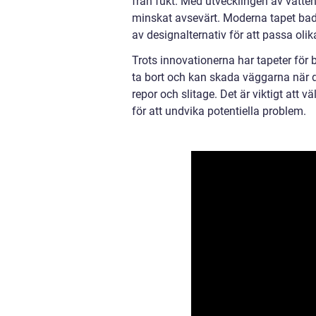
från fukt. Med utvecklingen av vatten
minskat avsevärt. Moderna tapet badru
av designalternativ för att passa oli
Trots innovationerna har tapeter för 
ta bort och kan skada väggarna när de
repor och slitage. Det är viktigt att v
för att undvika potentiella problem.