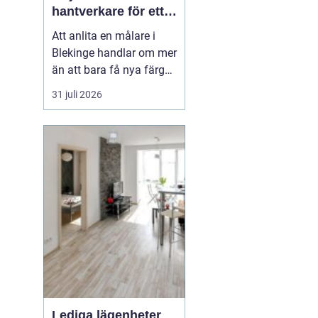
hantverkare för ett
hållbart resultat
Att anlita en målare i
Blekinge handlar om mer
än att bara få nya färger
på väggarna. En skicklig
31 juli 2026
målare kan förvandla ett
slitet hus till ett ombonat
hem, skydda fasaden
mot väder och vind och
höja värdet på hela
fastigheten. Samtidigt
innebär fel v...
Lediga lägenheter