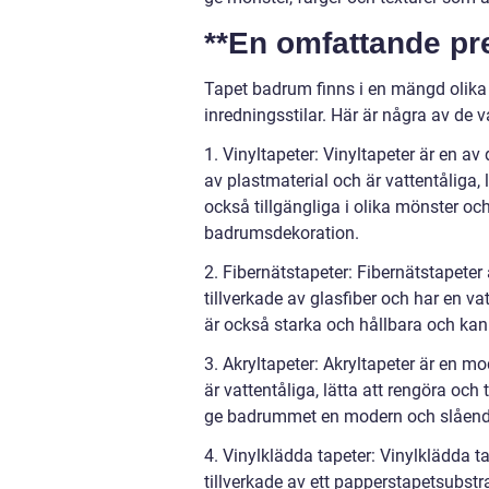
**En omfattande pr
Tapet badrum finns i en mängd olika s
inredningsstilar. Här är några av de 
1. Vinyltapeter: Vinyltapeter är en a
av plastmaterial och är vattentåliga,
också tillgängliga i olika mönster och 
badrumsdekoration.
2. Fibernätstapeter: Fibernätstapeter
tillverkade av glasfiber och har en v
är också starka och hållbara och kan 
3. Akryltapeter: Akryltapeter är en mo
är vattentåliga, lätta att rengöra och
ge badrummet en modern och slående
4. Vinylklädda tapeter: Vinylklädda ta
tillverkade av ett papperstapetsubstr