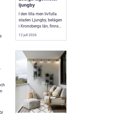
ljungby
I den lilla men livfulla
staden Ljungby, belägen
i Kronobergs län, finns
en dynamisk marknad
12 juli 2026
e
för bostadssökande.
Lediga lägenheter
Ljungby
har blivit ett hett
ämne för många, då
staden erbjuder en u...
r
och
an
ör