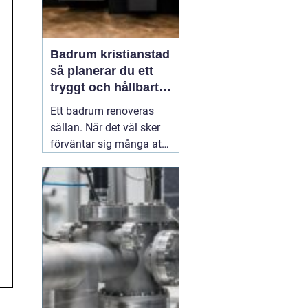
Badrum kristianstad
så planerar du ett
tryggt och hållbart
badrumsprojekt
Ett badrum renoveras
sällan. När det väl sker
förväntar sig många att
resultatet ska hålla i
2030 år. Därför spelar
planering, materialval
och val av hantverkare
stor roll. För den som
funderar på
03 juni 2026