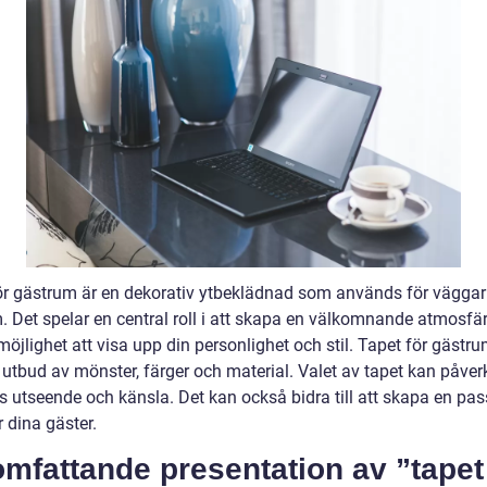
ör gästrum är en dekorativ ytbeklädnad som används för väggarn
. Det spelar en central roll i att skapa en välkomnande atmosfä
möjlighet att visa upp din personlighet och stil. Tapet för gästru
t utbud av mönster, färger och material. Valet av tapet kan påver
 utseende och känsla. Det kan också bidra till att skapa en pa
r dina gäster.
mfattande presentation av ”tapet