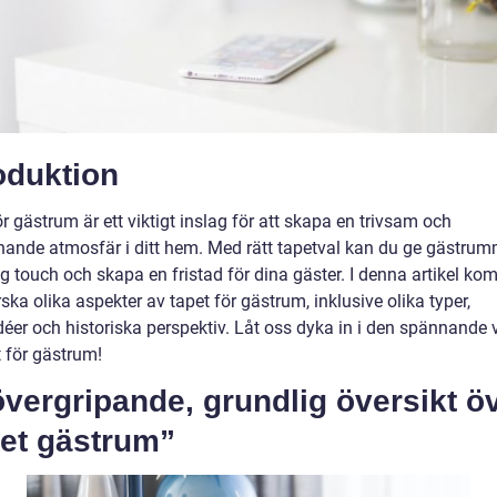
oduktion
r gästrum är ett viktigt inslag för att skapa en trivsam och
ande atmosfär i ditt hem. Med rätt tapetval kan du ge gästrum
g touch och skapa en fristad för dina gäster. I denna artikel ko
rska olika aspekter av tapet för gästrum, inklusive olika typer,
déer och historiska perspektiv. Låt oss dyka in i den spännande 
t för gästrum!
vergripande, grundlig översikt ö
pet gästrum”