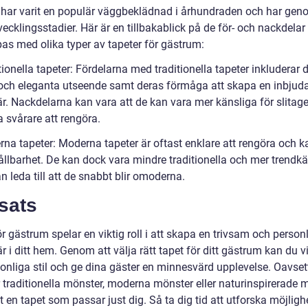
 har varit en populär väggbeklädnad i århundraden och har gen
vecklingsstadier. Här är en tillbakablick på de för- och nackdela
pas med olika typer av tapeter för gästrum:
tionella tapeter: Fördelarna med traditionella tapeter inkluderar 
 och eleganta utseende samt deras förmåga att skapa en inbjud
r. Nackdelarna kan vara att de kan vara mer känsliga för slitag
 svårare att rengöra.
rna tapeter: Moderna tapeter är oftast enklare att rengöra och k
ållbarhet. De kan dock vara mindre traditionella och mer trendkä
an leda till att de snabbt blir omoderna.
sats
r gästrum spelar en viktig roll i att skapa en trivsam och person
 i ditt hem. Genom att välja rätt tapet för ditt gästrum kan du 
sonliga stil och ge dina gäster en minnesvärd upplevelse. Oavse
r traditionella mönster, moderna mönster eller naturinspirerade 
t en tapet som passar just dig. Så ta dig tid att utforska möjlig