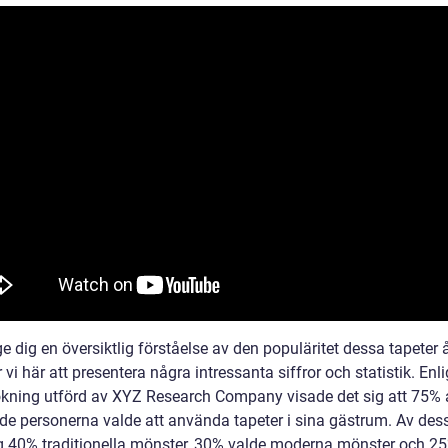
ge dig en översiktlig förståelse av den populäritet dessa tapeter å
i här att presentera några intressanta siffror och statistik. Enli
kning utförd av XYZ Research Company visade det sig att 75% 
gade personerna valde att använda tapeter i sina gästrum. Av des
g 40% traditionella mönster, 30% valde moderna mönster och 2