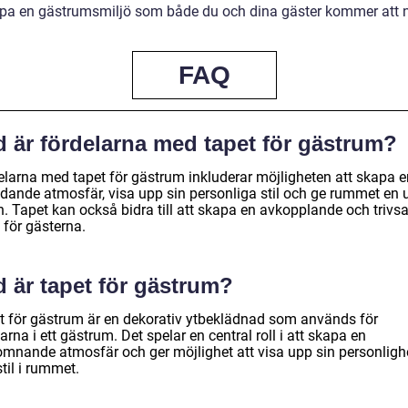
pa en gästrumsmiljö som både du och dina gäster kommer att n
FAQ
d är fördelarna med tapet för gästrum?
elarna med tapet för gästrum inkluderar möjligheten att skapa e
udande atmosfär, visa upp sin personliga stil och ge rummet en 
h. Tapet kan också bidra till att skapa en avkopplande och triv
 för gästerna.
 är tapet för gästrum?
t för gästrum är en dekorativ ytbeklädnad som används för
rna i ett gästrum. Det spelar en central roll i att skapa en
omnande atmosfär och ger möjlighet att visa upp sin personligh
til i rummet.