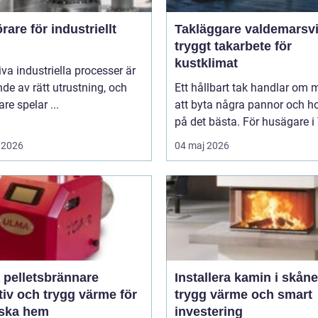
are för industriellt
Takläggare valdemarsv
tryggt takarbete för
kustklimat
iva industriella processer är
de av rätt utrustning, och
Ett hållbart tak handlar om 
re spelar ...
att byta några pannor och 
på det bästa. För husägare i 
 2026
04 maj 2026
 pelletsbrännare
Installera kamin i skåne
tiv och trygg värme för
trygg värme och smart
ska hem
investering