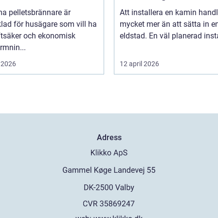
a pelletsbrännare är
Att installera en kamin hand
lad för husägare som vill ha
mycket mer än att sätta in e
iftsäker och ekonomisk
eldstad. En väl planerad instal
rmnin...
 2026
12 april 2026
Adress