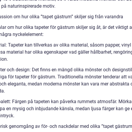
 på naturinspirerade motiv.
ssion om hur olika ”tapet gästrum” skiljer sig från varandra
alar om hur olika tapeter för gästrum skiljer sig åt, är det viktigt a
ågra nyckelelement:
ial: Tapeter kan tillverkas av olika material, såsom papper, vinyl 
sa material har olika egenskaper vad gäller hållbarhet, rengörin
tion.
ter och design: Det finns en mängd olika mönster och designstil
liga för tapeter för gästrum. Traditionella mönster tenderar att 
 och eleganta, medan moderna mönster kan vara mer abstrakta 
da.
palett: Färgen på tapeten kan påverka rummets atmosfär. Mörka
pa en mysig och inbjudande känsla, medan ljusa färger kan ge 
intryck.
orisk genomgång av för- och nackdelar med olika ”tapet gästrum