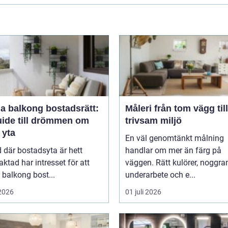
a balkong bostadsrätt:
Måleri från tom vägg till
uide till drömmen om
trivsam miljö
 yta
En väl genomtänkt målning
id där bostadsyta är hett
handlar om mer än färg på
raktad har intresset för att
väggen. Rätt kulörer, noggra
balkong bost...
underarbete och e...
 2026
01 juli 2026