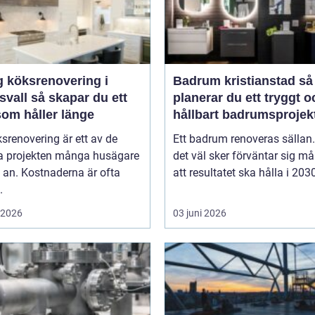
g köksrenovering i
Badrum kristianstad så
skapar du ett
planerar du ett tryggt o
som håller länge
hållbart badrumsprojek
srenovering är ett av de
Ett badrum renoveras sällan
ta projekten många husägare
det väl sker förväntar sig m
g an. Kostnaderna är ofta
att resultatet ska hålla i 2030
.
i 2026
03 juni 2026