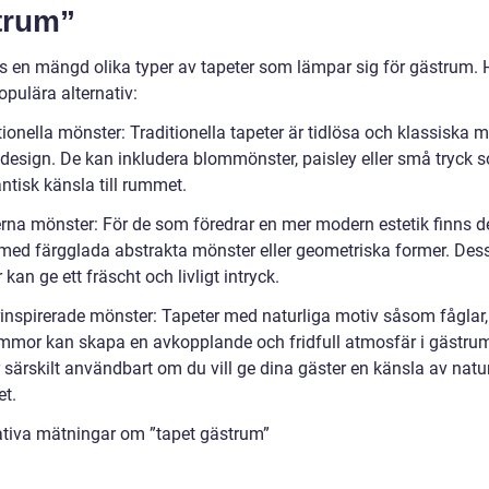
trum”
ns en mängd olika typer av tapeter som lämpar sig för gästrum. 
pulära alternativ:
tionella mönster: Traditionella tapeter är tidlösa och klassiska 
 design. De kan inkludera blommönster, paisley eller små tryck 
ntisk känsla till rummet.
rna mönster: För de som föredrar en mer modern estetik finns d
 med färgglada abstrakta mönster eller geometriska former. Des
kan ge ett fräscht och livligt intryck.
rinspirerade mönster: Tapeter med naturliga motiv såsom fåglar,
mmor kan skapa en avkopplande och fridfull atmosfär i gästru
r särskilt användbart om du vill ge dina gäster en känsla av nat
et.
ativa mätningar om ”tapet gästrum”