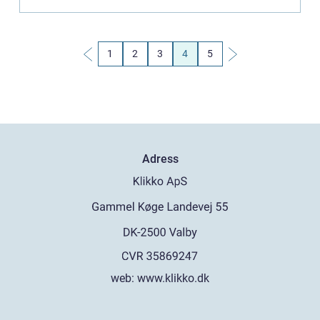
1
2
3
4
5
Adress
web:
www.klikko.dk